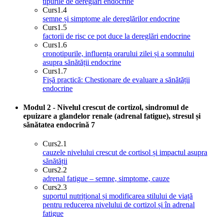
tipurile de dereglări endocrine
Curs
1.4
semne și simptome ale dereglărilor endocrine
Curs
1.5
factorii de risc ce pot duce la dereglări endocrine
Curs
1.6
cronotipurile, influența orarului zilei și a somnului
asupra sănătății endocrine
Curs
1.7
Fișă practică: Chestionare de evaluare a sănătății
endocrine
Modul 2 - Nivelul crescut de cortizol, sindromul de
epuizare a glandelor renale (adrenal fatigue), stresul și
sănătatea endocrină
7
Curs
2.1
cauzele nivelului crescut de cortisol și impactul asupra
sănătății
Curs
2.2
adrenal fatigue – semne, simptome, cauze
Curs
2.3
suportul nutrițional și modificarea stilului de viață
pentru reducerea nivelului de cortizol și în adrenal
fatigue