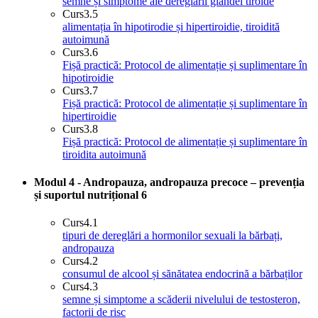
semne și simptome ale dereglării glandei tiroide
Curs
3.5
alimentația în hipotirodie și hipertiroidie, tiroidită
autoimună
Curs
3.6
Fișă practică: Protocol de alimentație și suplimentare în
hipotiroidie
Curs
3.7
Fișă practică: Protocol de alimentație și suplimentare în
hipertiroidie
Curs
3.8
Fișă practică: Protocol de alimentație și suplimentare în
tiroidita autoimună
Modul 4 - Andropauza, andropauza precoce – prevenția
și suportul nutrițional
6
Curs
4.1
tipuri de dereglări a hormonilor sexuali la bărbați,
andropauza
Curs
4.2
consumul de alcool și sănătatea endocrină a bărbaților
Curs
4.3
semne și simptome a scăderii nivelului de testosteron,
factorii de risc