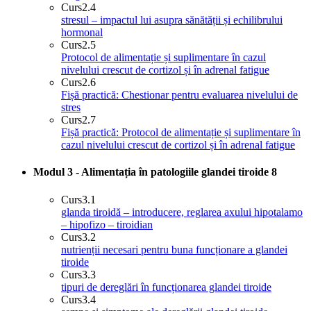
Curs
2.4
stresul – impactul lui asupra sănătății și echilibrului
hormonal
Curs
2.5
Protocol de alimentație și suplimentare în cazul
nivelului crescut de cortizol și în adrenal fatigue
Curs
2.6
Fișă practică: Chestionar pentru evaluarea nivelului de
stres
Curs
2.7
Fișă practică: Protocol de alimentație și suplimentare în
cazul nivelului crescut de cortizol și în adrenal fatigue
Modul 3 - Alimentația în patologiile glandei tiroide
8
Curs
3.1
glanda tiroidă – introducere, reglarea axului hipotalamo
– hipofizo – tiroidian
Curs
3.2
nutrienții necesari pentru buna funcționare a glandei
tiroide
Curs
3.3
tipuri de dereglări în funcționarea glandei tiroide
Curs
3.4