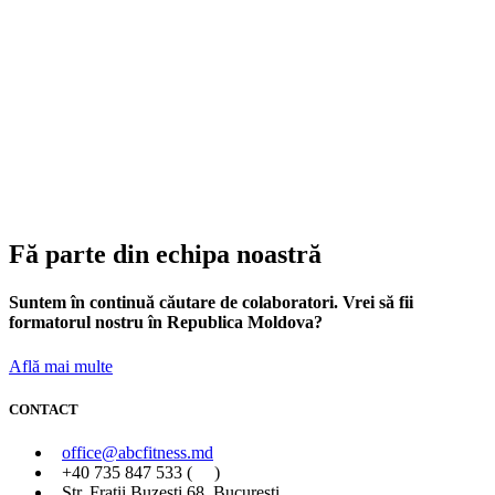
Fă parte din echipa noastră
Suntem în continuă căutare de colaboratori. Vrei să fii
formatorul nostru în Republica Moldova?
Află mai multe
CONTACT
office@abcfitness.md
+40 735 847 533 (
)
Str. Fratii Buzesti 68, Bucuresti