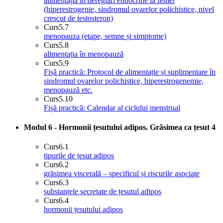
alimentația în dereglări endocrine la femei
(hiperestrogenie, sindromul ovarelor polichistice, nivel
crescut de testosteron)
Curs
5.7
menopauza (etape, semne și simptome)
Curs
5.8
alimentația în menopauză
Curs
5.9
Fișă practică: Protocol de alimentație și suplimentare în
sindromul ovarelor polichistice, hiperestrogenemie,
menopauză etc.
Curs
5.10
Fișă practică: Calendar al ciclului menstrual
Modul 6 - Hormonii țesutului adipos. Grăsimea ca țesut
4
Curs
6.1
tipurile de țesut adipos
Curs
6.2
grăsimea viscerală – specificul și riscurile asociate
Curs
6.3
substanțele secretate de țesutul adipos
Curs
6.4
hormonii țesutului adipos