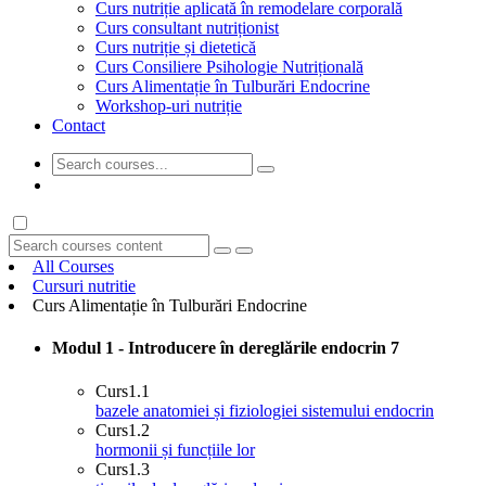
Curs nutriție aplicată în remodelare corporală
Curs consultant nutriționist
Curs nutriție și dietetică
Curs Consiliere Psihologie Nutrițională
Curs Alimentație în Tulburări Endocrine
Workshop-uri nutriție
Contact
GET STARTED
All Courses
Cursuri nutritie
Curs Alimentație în Tulburări Endocrine
Modul 1 - Introducere în dereglările endocrin
7
Curs
1.1
bazele anatomiei și fiziologiei sistemului endocrin
Curs
1.2
hormonii și funcțiile lor
Curs
1.3