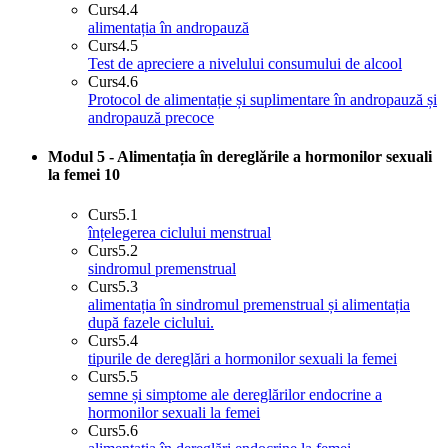
Curs
4.4
alimentația în andropauză
Curs
4.5
Test de apreciere a nivelului consumului de alcool
Curs
4.6
Protocol de alimentație și suplimentare în andropauză și
andropauză precoce
Modul 5 - Alimentația în dereglările a hormonilor sexuali
la femei
10
Curs
5.1
înțelegerea ciclului menstrual
Curs
5.2
sindromul premenstrual
Curs
5.3
alimentația în sindromul premenstrual și alimentația
după fazele ciclului.
Curs
5.4
tipurile de dereglări a hormonilor sexuali la femei
Curs
5.5
semne și simptome ale dereglărilor endocrine a
hormonilor sexuali la femei
Curs
5.6