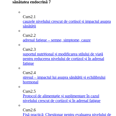
sănătatea endocrină
7
Curs
2.1
cauzele nivelului crescut de cortisol și impactul asupra
sănătății
Curs
2.2
adrenal fatigue – semne, simptome, cauze
Curs
2.3
suportul nutrițional și modificarea stilului de viață
pentru reducerea nivelului de cortizol și în adrenal
fatigue
Curs
2.4
stresul – impactul lui asupra sănătății și echilibrului
hormonal
Curs
2.5
Protocol de alimentație și suplimentare în cazul
nivelului crescut de cortizol și în adrenal fatigue
Curs
2.6
Fișă practică: Chestionar pentru evaluarea nivelului de