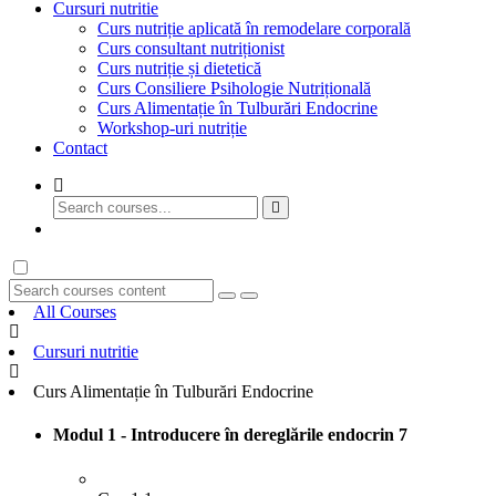
Cursuri nutritie
Curs nutriție aplicată în remodelare corporală
Curs consultant nutriționist
Curs nutriție și dietetică
Curs Consiliere Psihologie Nutrițională
Curs Alimentație în Tulburări Endocrine
Workshop-uri nutriție
Contact
GET STARTED
All Courses
Cursuri nutritie
Curs Alimentație în Tulburări Endocrine
Modul 1 - Introducere în dereglările endocrin
7