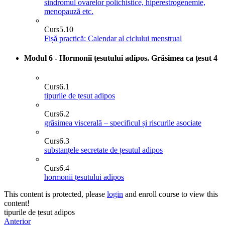
sindromul ovarelor polichistice, hiperestrogenemie,
menopauză etc.
Curs
5.10
Fișă practică: Calendar al ciclului menstrual
Modul 6 - Hormonii țesutului adipos. Grăsimea ca țesut
4
Curs
6.1
tipurile de țesut adipos
Curs
6.2
grăsimea viscerală – specificul și riscurile asociate
Curs
6.3
substanțele secretate de țesutul adipos
Curs
6.4
hormonii țesutului adipos
This content is protected, please
login
and enroll course to view this
content!
tipurile de țesut adipos
Anterior