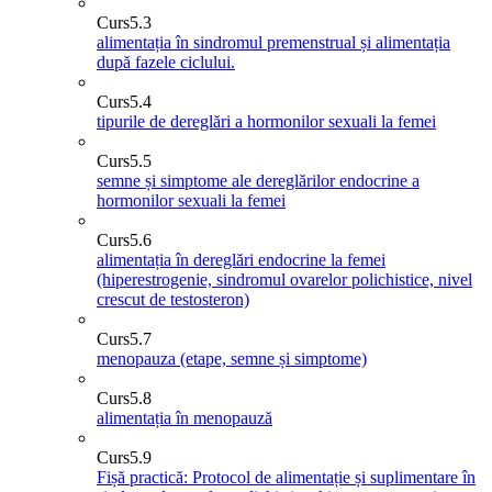
Curs
5.3
alimentația în sindromul premenstrual și alimentația
după fazele ciclului.
Curs
5.4
tipurile de dereglări a hormonilor sexuali la femei
Curs
5.5
semne și simptome ale dereglărilor endocrine a
hormonilor sexuali la femei
Curs
5.6
alimentația în dereglări endocrine la femei
(hiperestrogenie, sindromul ovarelor polichistice, nivel
crescut de testosteron)
Curs
5.7
menopauza (etape, semne și simptome)
Curs
5.8
alimentația în menopauză
Curs
5.9
Fișă practică: Protocol de alimentație și suplimentare în