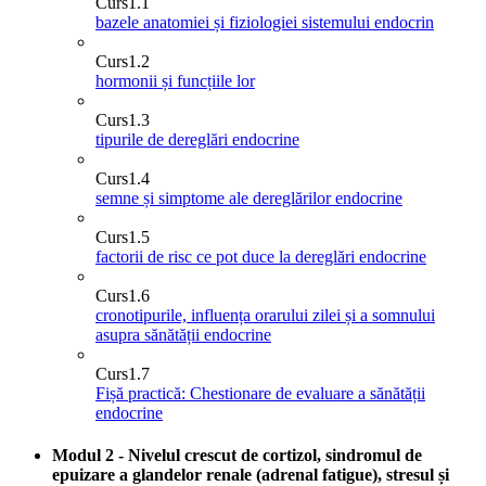
Curs
1.1
bazele anatomiei și fiziologiei sistemului endocrin
Curs
1.2
hormonii și funcțiile lor
Curs
1.3
tipurile de dereglări endocrine
Curs
1.4
semne și simptome ale dereglărilor endocrine
Curs
1.5
factorii de risc ce pot duce la dereglări endocrine
Curs
1.6
cronotipurile, influența orarului zilei și a somnului
asupra sănătății endocrine
Curs
1.7
Fișă practică: Chestionare de evaluare a sănătății
endocrine
Modul 2 - Nivelul crescut de cortizol, sindromul de
epuizare a glandelor renale (adrenal fatigue), stresul și