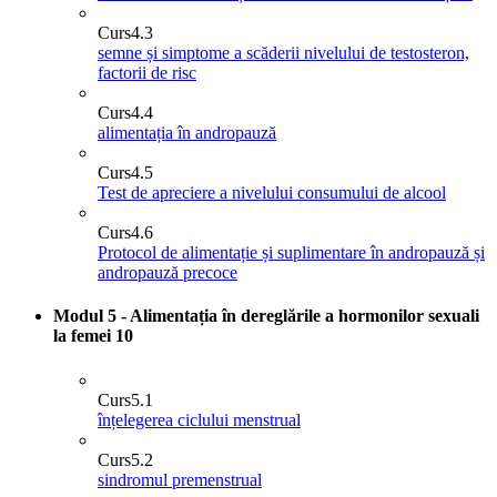
Curs
4.3
semne și simptome a scăderii nivelului de testosteron,
factorii de risc
Curs
4.4
alimentația în andropauză
Curs
4.5
Test de apreciere a nivelului consumului de alcool
Curs
4.6
Protocol de alimentație și suplimentare în andropauză și
andropauză precoce
Modul 5 - Alimentația în dereglările a hormonilor sexuali
la femei
10
Curs
5.1
înțelegerea ciclului menstrual
Curs
5.2
sindromul premenstrual