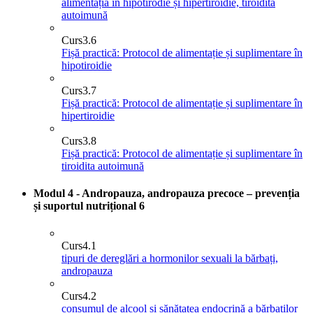
alimentația în hipotirodie și hipertiroidie, tiroidită
autoimună
Curs
3.6
Fișă practică: Protocol de alimentație și suplimentare în
hipotiroidie
Curs
3.7
Fișă practică: Protocol de alimentație și suplimentare în
hipertiroidie
Curs
3.8
Fișă practică: Protocol de alimentație și suplimentare în
tiroidita autoimună
Modul 4 - Andropauza, andropauza precoce – prevenția
și suportul nutrițional
6
Curs
4.1
tipuri de dereglări a hormonilor sexuali la bărbați,
andropauza
Curs
4.2
consumul de alcool și sănătatea endocrină a bărbaților