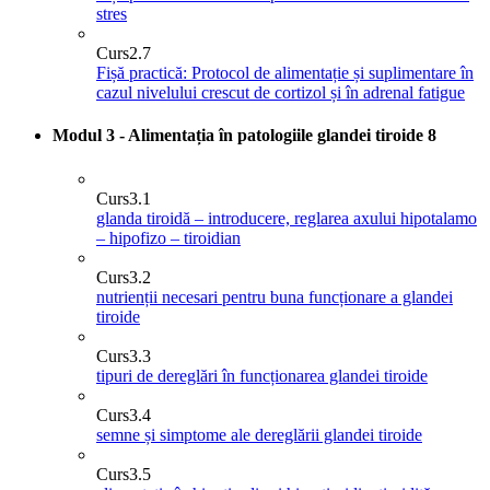
stres
Curs
2.7
Fișă practică: Protocol de alimentație și suplimentare în
cazul nivelului crescut de cortizol și în adrenal fatigue
Modul 3 - Alimentația în patologiile glandei tiroide
8
Curs
3.1
glanda tiroidă – introducere, reglarea axului hipotalamo
– hipofizo – tiroidian
Curs
3.2
nutrienții necesari pentru buna funcționare a glandei
tiroide
Curs
3.3
tipuri de dereglări în funcționarea glandei tiroide
Curs
3.4
semne și simptome ale dereglării glandei tiroide
Curs
3.5