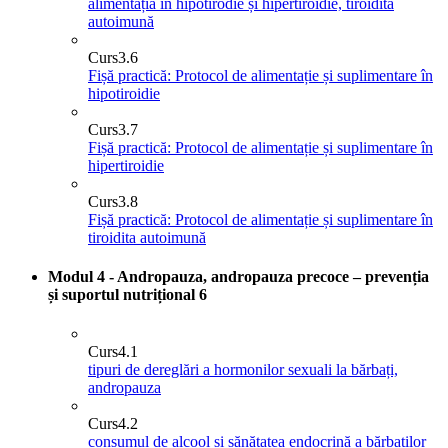
alimentația în hipotirodie și hipertiroidie, tiroidită
autoimună
Curs
3.6
Fișă practică: Protocol de alimentație și suplimentare în
hipotiroidie
Curs
3.7
Fișă practică: Protocol de alimentație și suplimentare în
hipertiroidie
Curs
3.8
Fișă practică: Protocol de alimentație și suplimentare în
tiroidita autoimună
Modul 4 - Andropauza, andropauza precoce – prevenția
și suportul nutrițional
6
Curs
4.1
tipuri de dereglări a hormonilor sexuali la bărbați,
andropauza
Curs
4.2
consumul de alcool și sănătatea endocrină a bărbaților