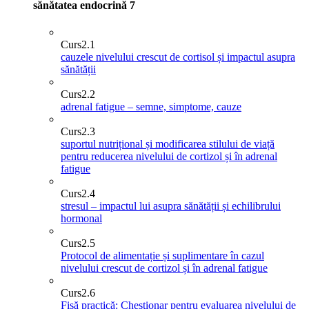
sănătatea endocrină
7
Curs
2.1
cauzele nivelului crescut de cortisol și impactul asupra
sănătății
Curs
2.2
adrenal fatigue – semne, simptome, cauze
Curs
2.3
suportul nutrițional și modificarea stilului de viață
pentru reducerea nivelului de cortizol și în adrenal
fatigue
Curs
2.4
stresul – impactul lui asupra sănătății și echilibrului
hormonal
Curs
2.5
Protocol de alimentație și suplimentare în cazul
nivelului crescut de cortizol și în adrenal fatigue
Curs
2.6
Fișă practică: Chestionar pentru evaluarea nivelului de