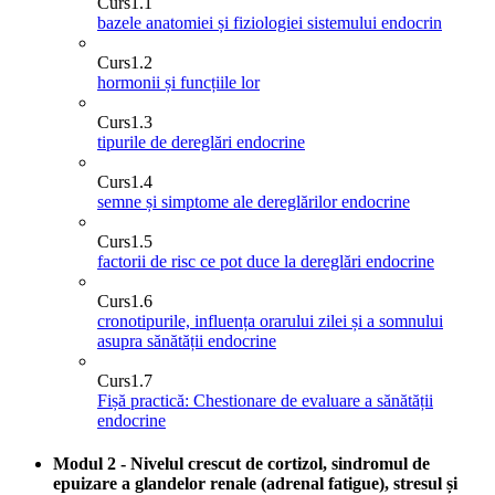
Curs
1.1
bazele anatomiei și fiziologiei sistemului endocrin
Curs
1.2
hormonii și funcțiile lor
Curs
1.3
tipurile de dereglări endocrine
Curs
1.4
semne și simptome ale dereglărilor endocrine
Curs
1.5
factorii de risc ce pot duce la dereglări endocrine
Curs
1.6
cronotipurile, influența orarului zilei și a somnului
asupra sănătății endocrine
Curs
1.7
Fișă practică: Chestionare de evaluare a sănătății
endocrine
Modul 2 - Nivelul crescut de cortizol, sindromul de
epuizare a glandelor renale (adrenal fatigue), stresul și