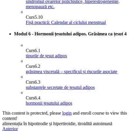
sindromul ovarelor polichistice, hiperestrogenemie,
menopauză etc.
Curs
5.10
Fișă practică: Calendar al ciclului menstrual
Modul 6 - Hormonii țesutului adipos. Grăsimea ca țesut
4
Curs
6.1
tipurile de țesut adipos
Curs
6.2
grăsimea viscerală – specificul și riscurile asociate
Curs
6.3
substanțele secretate de țesutul adipos
Curs
6.4
hormonii țesutului adipos
This content is protected, please
login
and enroll course to view this
content!
alimentația în hipotirodie și hipertiroidie, tiroidită autoimună
Anterior