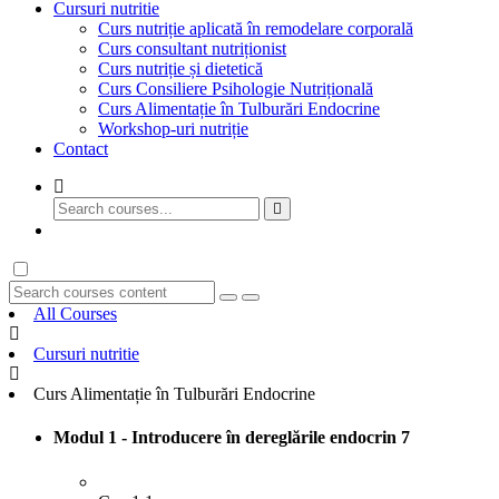
Cursuri nutritie
Curs nutriție aplicată în remodelare corporală
Curs consultant nutriționist
Curs nutriție și dietetică
Curs Consiliere Psihologie Nutrițională
Curs Alimentație în Tulburări Endocrine
Workshop-uri nutriție
Contact
GET STARTED
All Courses
Cursuri nutritie
Curs Alimentație în Tulburări Endocrine
Modul 1 - Introducere în dereglările endocrin
7