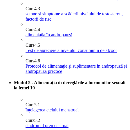
Curs
4.3
semne și simptome a scăderii nivelului de testosteron,
factorii de risc
Curs
4.4
alimentația în andropauză
Curs
4.5
Test de apreciere a nivelului consumului de alcool
Curs
4.6
Protocol de alimentație și suplimentare în andropauză și
andropauză precoce
Modul 5 - Alimentația în dereglările a hormonilor sexuali
la femei
10
Curs
5.1
înțelegerea ciclului menstrual
Curs
5.2
sindromul premenstrual