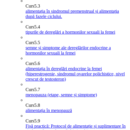
Curs
5.3
alimentația în sindromul premenstrual și alimentația
după fazele ciclului.
Curs
5.4
tipurile de dereglări a hormonilor sexuali la femei
Curs
5.5
semne și simptome ale dereglărilor endocrine a
hormonilor sexuali la femei
Curs
5.6
alimentația în dereglări endocrine la femei
(hiperestrogenie, sindromul ovarelor polichistice, nivel
crescut de testosteron)
Curs
5.7
menopauza (etape, semne și simptome)
Curs
5.8
alimentația în menopauză
Curs
5.9
Fișă practică: Protocol de alimentație și suplimentare în