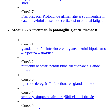
stres
Curs
2.7
Fișă practică: Protocol de alimentație și suplimentare în
cazul nivelului crescut de cortizol și în adrenal fatigue
Modul 3 - Alimentația în patologiile glandei tiroide
8
Curs
3.1
glanda tiroidă – introducere, reglarea axului hipotalamo
– hipofizo – tiroidian
Curs
3.2
nutrienții necesari pentru buna funcționare a glandei
tiroide
Curs
3.3
tipuri de dereglări în funcționarea glandei tiroide
Curs
3.4
semne și simptome ale dereglării glandei tiroide
Curs
3.5