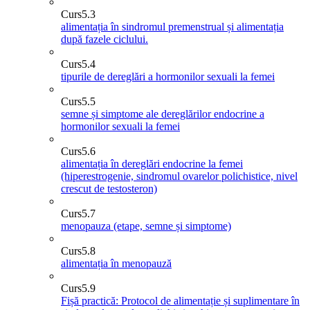
Curs
5.3
alimentația în sindromul premenstrual și alimentația
după fazele ciclului.
Curs
5.4
tipurile de dereglări a hormonilor sexuali la femei
Curs
5.5
semne și simptome ale dereglărilor endocrine a
hormonilor sexuali la femei
Curs
5.6
alimentația în dereglări endocrine la femei
(hiperestrogenie, sindromul ovarelor polichistice, nivel
crescut de testosteron)
Curs
5.7
menopauza (etape, semne și simptome)
Curs
5.8
alimentația în menopauză
Curs
5.9
Fișă practică: Protocol de alimentație și suplimentare în