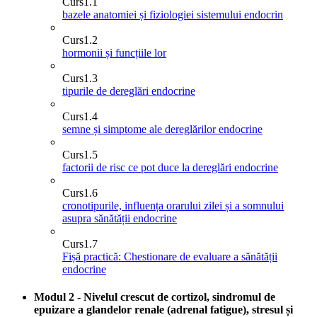
Curs
1.1
bazele anatomiei și fiziologiei sistemului endocrin
Curs
1.2
hormonii și funcțiile lor
Curs
1.3
tipurile de dereglări endocrine
Curs
1.4
semne și simptome ale dereglărilor endocrine
Curs
1.5
factorii de risc ce pot duce la dereglări endocrine
Curs
1.6
cronotipurile, influența orarului zilei și a somnului
asupra sănătății endocrine
Curs
1.7
Fișă practică: Chestionare de evaluare a sănătății
endocrine
Modul 2 - Nivelul crescut de cortizol, sindromul de
epuizare a glandelor renale (adrenal fatigue), stresul și