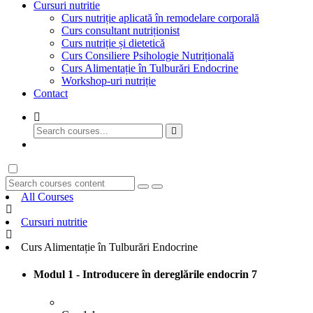
Cursuri nutritie
Curs nutriție aplicată în remodelare corporală
Curs consultant nutriționist
Curs nutriție și dietetică
Curs Consiliere Psihologie Nutrițională
Curs Alimentație în Tulburări Endocrine
Workshop-uri nutriție
Contact
GET STARTED
All Courses
Cursuri nutritie
Curs Alimentație în Tulburări Endocrine
Modul 1 - Introducere în dereglările endocrin
7