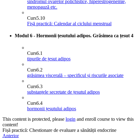
sindromul ovarelor polichistice, hiperestrogenemie,
menopauză etc.
Curs
5.10
Fișă practică: Calendar al ciclului menstrual
Modul 6 - Hormonii țesutului adipos. Grăsimea ca țesut
4
Curs
6.1
tipurile de țesut adipos
Curs
6.2
grăsimea viscerală – specificul și riscurile asociate
Curs
6.3
substanțele secretate de țesutul adipos
Curs
6.4
hormonii țesutului adipos
This content is protected, please
login
and enroll course to view this
content!
Fișă practică: Chestionare de evaluare a sănătății endocrine
Anterior