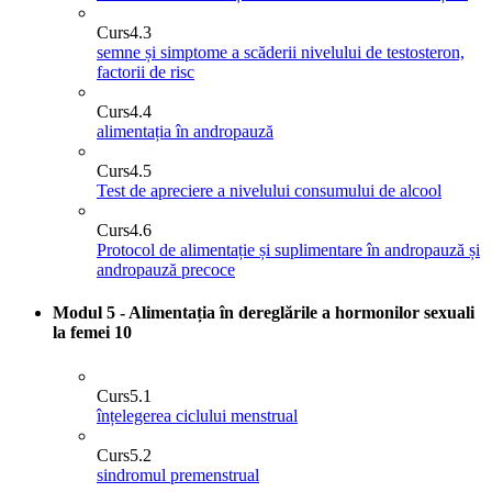
Curs
4.3
semne și simptome a scăderii nivelului de testosteron,
factorii de risc
Curs
4.4
alimentația în andropauză
Curs
4.5
Test de apreciere a nivelului consumului de alcool
Curs
4.6
Protocol de alimentație și suplimentare în andropauză și
andropauză precoce
Modul 5 - Alimentația în dereglările a hormonilor sexuali
la femei
10
Curs
5.1
înțelegerea ciclului menstrual
Curs
5.2
sindromul premenstrual