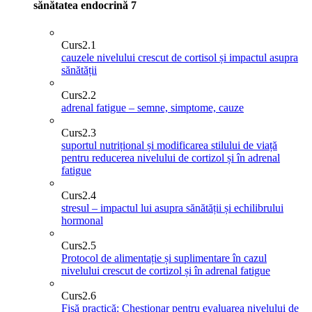
sănătatea endocrină
7
Curs
2.1
cauzele nivelului crescut de cortisol și impactul asupra
sănătății
Curs
2.2
adrenal fatigue – semne, simptome, cauze
Curs
2.3
suportul nutrițional și modificarea stilului de viață
pentru reducerea nivelului de cortizol și în adrenal
fatigue
Curs
2.4
stresul – impactul lui asupra sănătății și echilibrului
hormonal
Curs
2.5
Protocol de alimentație și suplimentare în cazul
nivelului crescut de cortizol și în adrenal fatigue
Curs
2.6
Fișă practică: Chestionar pentru evaluarea nivelului de