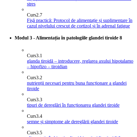
stres
Curs
2.7
Fișă practică: Protocol de alimentație și suplimentare în
cazul nivelului crescut de cortizol și în adrenal fatigue
Modul 3 - Alimentația în patologiile glandei tiroide
8
Curs
3.1
glanda tiroidă – introducere, reglarea axului hipotalamo
– hipofizo – tiroidian
Curs
3.2
nutrienții necesari pentru buna funcționare a glandei
tiroide
Curs
3.3
tipuri de dereglări în funcționarea glandei tiroide
Curs
3.4
semne și simptome ale dereglării glandei tiroide
Curs
3.5