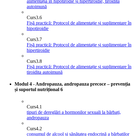
alimentația în hipotirodie și hipertiroidie, tiroidită
autoimună
Curs
3.6
Fișă practică: Protocol de alimentație și suplimentare în
hipotiroidie
Curs
3.7
Fișă practică: Protocol de alimentație și suplimentare în
hipertiroidie
Curs
3.8
Fișă practică: Protocol de alimentație și suplimentare în
tiroidita autoimună
Modul 4 - Andropauza, andropauza precoce – prevenția
și suportul nutrițional
6
Curs
4.1
tipuri de dereglări a hormonilor sexuali la bărbați,
andropauza
Curs
4.2
consumul de alcool și sănătatea endocrină a bărbaților