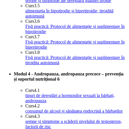
semne și simptome ale dereglării glandei tiroide
Curs
3.5
alimentația în hipotirodie și hipertiroidie, tiroidită
autoimună
Curs
3.6
Fișă practică: Protocol de alimentație și suplimentare în
hipotiroidie
Curs
3.7
Fișă practică: Protocol de alimentație și suplimentare în
hipertiroidie
Curs
3.8
Fișă practică: Protocol de alimentație și suplimentare în
tiroidita autoimună
Modul 4 - Andropauza, andropauza precoce – prevenția
și suportul nutrițional
6
Curs
4.1
tipuri de dereglări a hormonilor sexuali la bărbați,
andropauza
Curs
4.2
consumul de alcool și sănătatea endocrină a bărbaților
Curs
4.3
semne și simptome a scăderii nivelului de testosteron,
factorii de risc