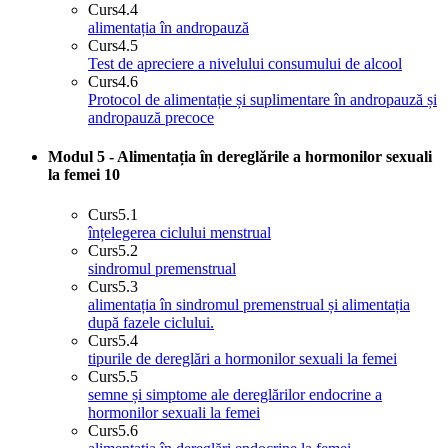
Curs
4.4
alimentația în andropauză
Curs
4.5
Test de apreciere a nivelului consumului de alcool
Curs
4.6
Protocol de alimentație și suplimentare în andropauză și
andropauză precoce
Modul 5 - Alimentația în dereglările a hormonilor sexuali
la femei
10
Curs
5.1
înțelegerea ciclului menstrual
Curs
5.2
sindromul premenstrual
Curs
5.3
alimentația în sindromul premenstrual și alimentația
după fazele ciclului.
Curs
5.4
tipurile de dereglări a hormonilor sexuali la femei
Curs
5.5
semne și simptome ale dereglărilor endocrine a
hormonilor sexuali la femei
Curs
5.6