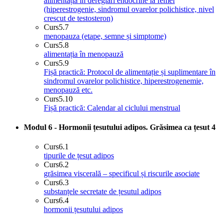
alimentația în dereglări endocrine la femei
(hiperestrogenie, sindromul ovarelor polichistice, nivel
crescut de testosteron)
Curs
5.7
menopauza (etape, semne și simptome)
Curs
5.8
alimentația în menopauză
Curs
5.9
Fișă practică: Protocol de alimentație și suplimentare în
sindromul ovarelor polichistice, hiperestrogenemie,
menopauză etc.
Curs
5.10
Fișă practică: Calendar al ciclului menstrual
Modul 6 - Hormonii țesutului adipos. Grăsimea ca țesut
4
Curs
6.1
tipurile de țesut adipos
Curs
6.2
grăsimea viscerală – specificul și riscurile asociate
Curs
6.3
substanțele secretate de țesutul adipos
Curs
6.4
hormonii țesutului adipos