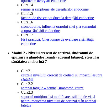
tipurile de dereglări endocrine
Curs
1.4
semne și simptome ale dereglărilor endocrine
Curs
1.5
factorii de risc ce pot duce la dereglări endocrine
Curs
1.6
cronotipurile, influența orarului zilei și a somnului
asupra sănătății endocrine
Curs
1.7
Fișă practică: Chestionare de evaluare a sănătății
endocrine
Modul 2 - Nivelul crescut de cortizol, sindromul de
epuizare a glandelor renale (adrenal fatigue), stresul și
sănătatea endocrină
7
Curs
2.1
cauzele nivelului crescut de cortisol și impactul asupra
sănătății
Curs
2.2
adrenal fatigue – semne, simptome, cauze
Curs
2.3
suportul nutrițional și modificarea stilului de viață
pentru reducerea nivelului de cortizol și în adrenal
fatigue