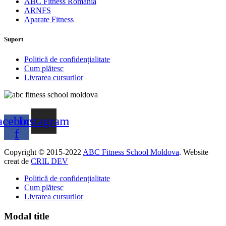
ABC Fitness România
ARNFS
Aparate Fitness
Suport
Politică de confidențialitate
Cum plătesc
Livrarea cursurilor
acebook-
Instagram
f
Copyright © 2015-2022
ABC Fitness School Moldova
. Website
creat de
CRIL DEV
Politică de confidențialitate
Cum plătesc
Livrarea cursurilor
Modal title