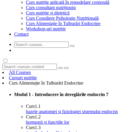
Curs nutriție aplicată în remodelare corporală
Curs consultant nutriționist
Curs nutriție și dietetică
Curs Consiliere Psihologie Nutrițională
Curs Alimentație în Tulburări Endocrine
Workshop-uri nutriție
Contact
GET STARTED
All Courses
Cursuri nutritie
Curs Alimentație în Tulburări Endocrine
Modul 1 - Introducere în dereglările endocrin
7
Curs
1.1
bazele anatomiei și fiziologiei sistemului endocrin
Curs
1.2
hormonii și funcțiile lor
Curs
1.3