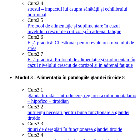
Curs
2.4
stresul – impactul lui asupra sănătății și echilibrului
hormonal
Curs
2.5
Protocol de alimentație și suplimentare în cazul
nivelului crescut de cortizol și în adrenal fatigue
Curs
2.6
Fișă practică: Chestionar pentru evaluarea nivelului de
stres
Curs
2.7
Fișă practică: Protocol de alimentație și suplimentare în
cazul nivelului crescut de cortizol și în adrenal fatigue
Modul 3 - Alimentația în patologiile glandei tiroide
8
Curs
3.1
glanda tiroidă – introducere, reglarea axului hipotalamo
– hipofizo – tiroidian
Curs
3.2
nutrienții necesari pentru buna funcționare a glandei
tiroide
Curs
3.3
tipuri de dereglări în funcționarea glandei tiroide
Curs
3.4