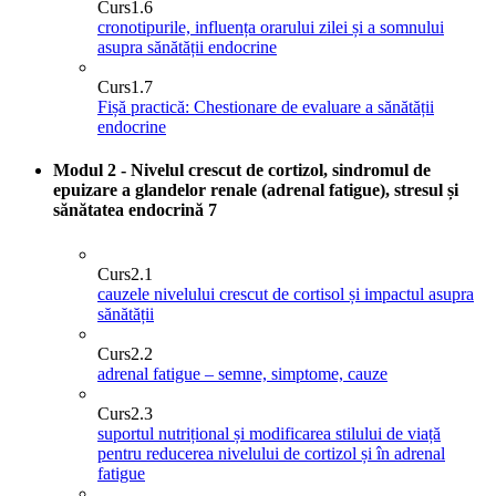
Curs
1.6
cronotipurile, influența orarului zilei și a somnului
asupra sănătății endocrine
Curs
1.7
Fișă practică: Chestionare de evaluare a sănătății
endocrine
Modul 2 - Nivelul crescut de cortizol, sindromul de
epuizare a glandelor renale (adrenal fatigue), stresul și
sănătatea endocrină
7
Curs
2.1
cauzele nivelului crescut de cortisol și impactul asupra
sănătății
Curs
2.2
adrenal fatigue – semne, simptome, cauze
Curs
2.3
suportul nutrițional și modificarea stilului de viață
pentru reducerea nivelului de cortizol și în adrenal
fatigue