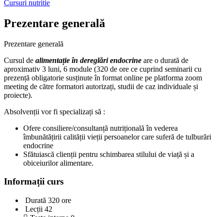
Cursuri nutritie
Prezentare generală
Prezentare generală
Cursul de
alimentație în dereglări endocrine
are o durată de
aproximativ 3 luni, 6 module (320 de ore ce cuprind seminarii cu
prezență obligatorie susținute în format online pe platforma zoom
meeting de către formatori autorizați, studii de caz individuale și
proiecte).
Absolvenții vor fi specializați să :
Ofere consiliere/consultanță nutrițională în vederea
îmbunătățirii calității vieții persoanelor care suferă de tulburări
endocrine
Sfătuiască clienții pentru schimbarea stilului de viață și a
obiceiurilor alimentare.
Informații curs
Durată
320 ore
Lecții
42