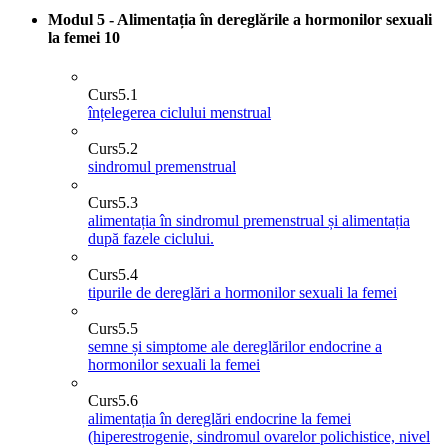
Modul 5 - Alimentația în dereglările a hormonilor sexuali
la femei
10
Curs
5.1
înțelegerea ciclului menstrual
Curs
5.2
sindromul premenstrual
Curs
5.3
alimentația în sindromul premenstrual și alimentația
după fazele ciclului.
Curs
5.4
tipurile de dereglări a hormonilor sexuali la femei
Curs
5.5
semne și simptome ale dereglărilor endocrine a
hormonilor sexuali la femei
Curs
5.6
alimentația în dereglări endocrine la femei
(hiperestrogenie, sindromul ovarelor polichistice, nivel