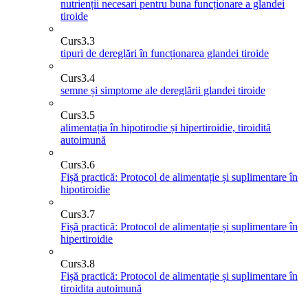
nutrienții necesari pentru buna funcționare a glandei
tiroide
Curs
3.3
tipuri de dereglări în funcționarea glandei tiroide
Curs
3.4
semne și simptome ale dereglării glandei tiroide
Curs
3.5
alimentația în hipotirodie și hipertiroidie, tiroidită
autoimună
Curs
3.6
Fișă practică: Protocol de alimentație și suplimentare în
hipotiroidie
Curs
3.7
Fișă practică: Protocol de alimentație și suplimentare în
hipertiroidie
Curs
3.8
Fișă practică: Protocol de alimentație și suplimentare în
tiroidita autoimună