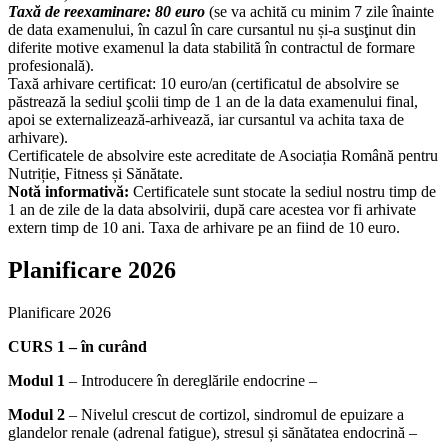
Taxă de reexaminare: 80 euro
(se va achită cu minim 7 zile înainte
de data examenului, în cazul în care cursantul nu și-a susţinut din
diferite motive examenul la data stabilită în contractul de formare
profesională).
Taxă arhivare certificat: 10 euro/an (certificatul de absolvire se
păstrează la sediul şcolii timp de 1 an de la data examenului final,
apoi se externalizează-arhivează, iar cursantul va achita taxa de
arhivare).
Certificatele de absolvire este acreditate de Asociația Română pentru
Nutriție, Fitness și Sănătate.
Notă informativă:
Certificatele sunt stocate la sediul nostru timp de
1 an de zile de la data absolvirii, după care acestea vor fi arhivate
extern timp de 10 ani. Taxa de arhivare pe an fiind de 10 euro.
Planificare 2026
Planificare 2026
CURS 1 – în curând
Modul 1
– Introducere în dereglările endocrine –
Modul 2
– Nivelul crescut de cortizol, sindromul de epuizare a
glandelor renale (adrenal fatigue), stresul și sănătatea endocrină –