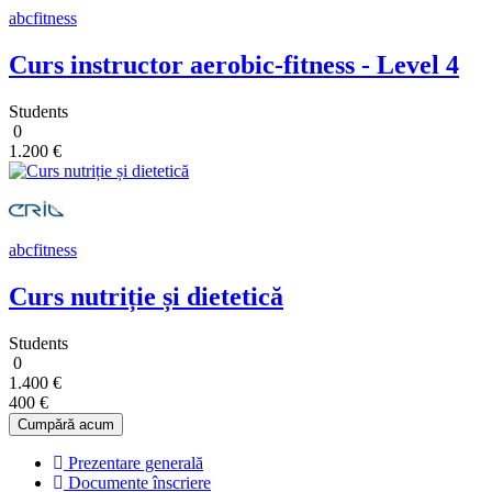
abcfitness
Curs instructor aerobic-fitness - Level 4
Students
0
1.200 €
abcfitness
Curs nutriție și dietetică
Students
0
1.400 €
400 €
Cumpără acum
Prezentare generală
Documente înscriere