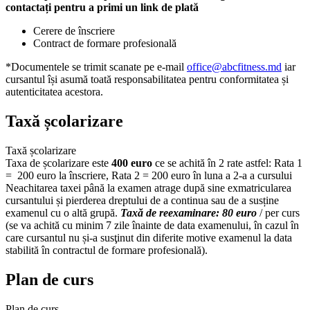
contactați pentru a primi un link de plată
Cerere de înscriere
Contract de formare profesională
*Documentele se trimit scanate pe e-mail
office@abcfitness.md
iar
cursantul își asumă toată responsabilitatea pentru conformitatea și
autenticitatea acestora.
Taxă școlarizare
Taxă școlarizare
Taxa de școlarizare este
400 euro
ce se achită în 2 rate astfel: Rata 1
= 200 euro la înscriere, Rata 2 = 200 euro în luna a 2-a a cursului
Neachitarea taxei până la examen atrage după sine exmatricularea
cursantului și pierderea dreptului de a continua sau de a susține
examenul cu o altă grupă.
Taxă de reexaminare: 80 euro
/ per curs
(se va achită cu minim 7 zile înainte de data examenului, în cazul în
care cursantul nu și-a susţinut din diferite motive examenul la data
stabilită în contractul de formare profesională).
Plan de curs
Plan de curs