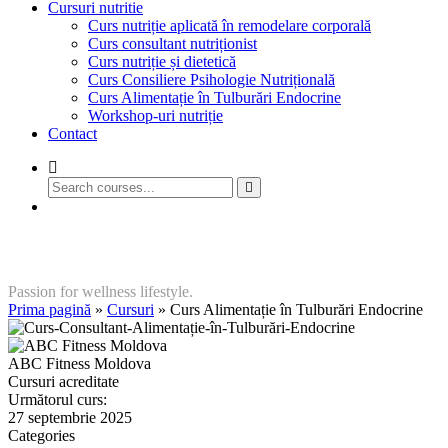
Cursuri nutritie
Curs nutriție aplicată în remodelare corporală
Curs consultant nutriționist
Curs nutriție și dietetică
Curs Consiliere Psihologie Nutrițională
Curs Alimentație în Tulburări Endocrine
Workshop-uri nutriție
Contact
GET STARTED
Curs Alimentație în Tulburări Endocrine
Passion for wellness lifestyle.
Prima pagină
»
Cursuri
»
Curs Alimentație în Tulburări Endocrine
ABC Fitness Moldova
Cursuri acreditate
Următorul curs:
27 septembrie 2025
Categories