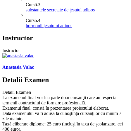
Curs
6.3
substanțele secretate de țesutul adipos
Curs
6.4
hormonii țesutului adipos
Instructor
Instructor
Anastasia Valac
Detalii Examen
Detalii Examen
La examenul final vor lua parte doar cursanţii care au respectat
termenii contractului de formare profesională.
Examenul final constă în prezentarea proiectului elaborat.
Data examenului va fi adusă la cunoştinţa cursanţilor cu minim 7
zile înainte.
Taxă eliberare diplome: 25 euro (incluși în taxa de școlarizare, cei
400 euro).