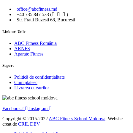
office@abcfitness.md
+40 735 847 533 (
)
Str. Fratii Buzesti 68, Bucuresti
Link-uri Utile
ABC Fitness România
ARNFS
Aparate Fitness
Suport
Politică de confidențialitate
Cum plătesc
Livrarea cursurilor
Facebook-f
Instagram
Copyright © 2015-2022
ABC Fitness School Moldova
. Website
creat de
CRIL DEV