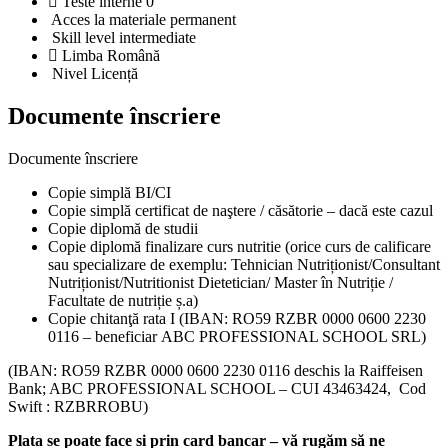
Teste interne
0
Acces la materiale
permanent
Skill level
intermediate
Limba
Română
Nivel
Licență
Documente înscriere
Documente înscriere
Copie simplă BI/CI
Copie simplă certificat de naştere / căsătorie – dacă este cazul
Copie diplomă de studii
Copie diplomă finalizare curs nutritie (orice curs de calificare
sau specializare de exemplu: Tehnician Nutriționist/Consultant
Nutriționist/Nutritionist Dietetician/ Master în Nutriție /
Facultate de nutriție ș.a)
Copie chitanţă rata I (IBAN: RO59 RZBR 0000 0600 2230
0116 – beneficiar ABC PROFESSIONAL SCHOOL SRL)
(IBAN: RO59 RZBR 0000 0600 2230 0116 deschis la Raiffeisen
Bank; ABC PROFESSIONAL SCHOOL – CUI 43463424, Cod
Swift : RZBRROBU)
Plata se poate face si prin card bancar – vă rugăm să ne