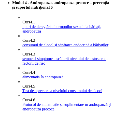
Modul 4 - Andropauza, andropauza precoce – prevenția
și suportul nutrițional
6
Curs
4.1
tipuri de dereglări a hormonilor sexuali la bărbați,
andropauza
Curs
4.2
consumul de alcool și sănătatea endocrină a bărbaților
Curs
4.3
semne și simptome a scăderii nivelului de testosteron,
factorii de risc
Curs
4.4
alimentația în andropauză
Curs
4.5
Test de apreciere a nivelului consumului de alcool
Curs
4.6
Protocol de alimentație și suplimentare în andropauză și
andropauză precoce