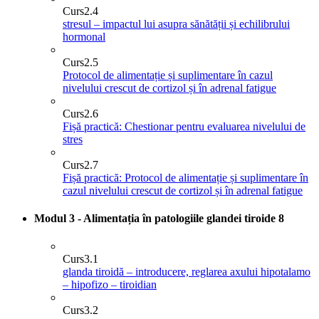
Curs
2.4
stresul – impactul lui asupra sănătății și echilibrului
hormonal
Curs
2.5
Protocol de alimentație și suplimentare în cazul
nivelului crescut de cortizol și în adrenal fatigue
Curs
2.6
Fișă practică: Chestionar pentru evaluarea nivelului de
stres
Curs
2.7
Fișă practică: Protocol de alimentație și suplimentare în
cazul nivelului crescut de cortizol și în adrenal fatigue
Modul 3 - Alimentația în patologiile glandei tiroide
8
Curs
3.1
glanda tiroidă – introducere, reglarea axului hipotalamo
– hipofizo – tiroidian
Curs
3.2