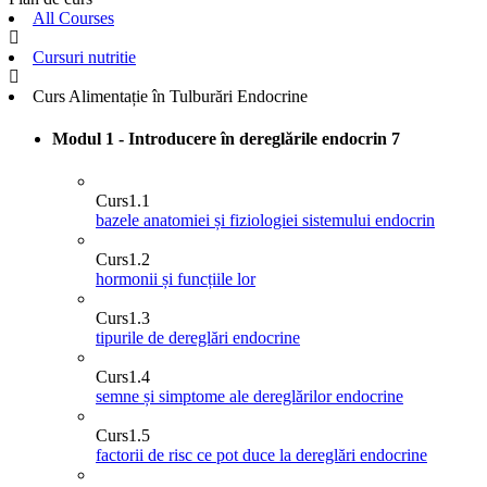
All Courses
Cursuri nutritie
Curs Alimentație în Tulburări Endocrine
Modul 1 - Introducere în dereglările endocrin
7
Curs
1.1
bazele anatomiei și fiziologiei sistemului endocrin
Curs
1.2
hormonii și funcțiile lor
Curs
1.3
tipurile de dereglări endocrine
Curs
1.4
semne și simptome ale dereglărilor endocrine
Curs
1.5
factorii de risc ce pot duce la dereglări endocrine