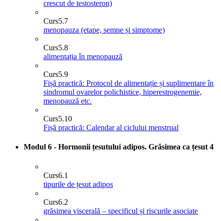
crescut de testosteron)
Curs
5.7
menopauza (etape, semne și simptome)
Curs
5.8
alimentația în menopauză
Curs
5.9
Fișă practică: Protocol de alimentație și suplimentare în
sindromul ovarelor polichistice, hiperestrogenemie,
menopauză etc.
Curs
5.10
Fișă practică: Calendar al ciclului menstrual
Modul 6 - Hormonii țesutului adipos. Grăsimea ca țesut
4
Curs
6.1
tipurile de țesut adipos
Curs
6.2
grăsimea viscerală – specificul și riscurile asociate