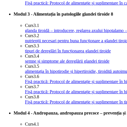
Fișă practică: Protocol de alimentație și suplimentare în ca
Modul 3 - Alimentația în patologiile glandei tiroide
8
Curs
3.1
glanda tiroidă – introducere, reglarea axului hipotalamo –
Curs
3.2
nutrienții necesari pentru buna funcționare a glandei tiroi
Curs
3.3
tipuri de dereglări în funcționarea glandei tiroide
Curs
3.4
semne și simptome ale dereglării glandei tiroide
Curs
3.5
alimentația în hipotirodie și hipertiroidie, tiroidită autoim
Curs
3.6
Fișă practică: Protocol de alimentație și suplimentare în h
Curs
3.7
Fișă practică: Protocol de alimentație și suplimentare în hi
Curs
3.8
Fișă practică: Protocol de alimentație și suplimentare în t
Modul 4 - Andropauza, andropauza precoce – prevenția și 
Curs
4.1