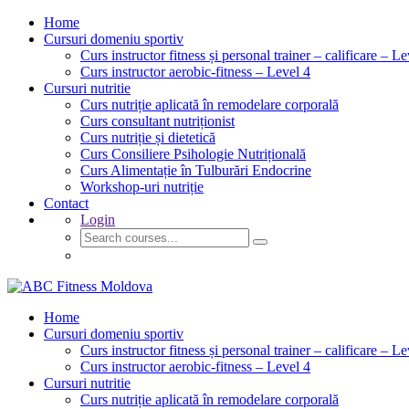
Home
Cursuri domeniu sportiv
Curs instructor fitness și personal trainer – calificare – Le
Curs instructor aerobic-fitness – Level 4
Cursuri nutritie
Curs nutriție aplicată în remodelare corporală
Curs consultant nutriționist
Curs nutriție și dietetică
Curs Consiliere Psihologie Nutrițională
Curs Alimentație în Tulburări Endocrine
Workshop-uri nutriție
Contact
Login
GET STARTED
Home
Cursuri domeniu sportiv
Curs instructor fitness și personal trainer – calificare – Le
Curs instructor aerobic-fitness – Level 4
Cursuri nutritie
Curs nutriție aplicată în remodelare corporală