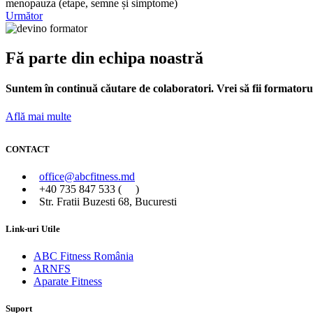
menopauza (etape, semne și simptome)
Următor
Fă parte din echipa noastră
Suntem în continuă căutare de colaboratori. Vrei să fii formato
Află mai multe
CONTACT
office@abcfitness.md
+40 735 847 533 (
)
Str. Fratii Buzesti 68, Bucuresti
Link-uri Utile
ABC Fitness România
ARNFS
Aparate Fitness
Suport