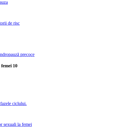
pauza
orii de risc
 andropauză precoce
a femei
10
fazele ciclului.
r sexuali la femei