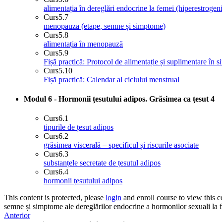
alimentația în dereglări endocrine la femei (hiperestrogeni
Curs
5.7
menopauza (etape, semne și simptome)
Curs
5.8
alimentația în menopauză
Curs
5.9
Fișă practică: Protocol de alimentație și suplimentare în
Curs
5.10
Fișă practică: Calendar al ciclului menstrual
Modul 6 - Hormonii țesutului adipos. Grăsimea ca țesut
4
Curs
6.1
tipurile de țesut adipos
Curs
6.2
grăsimea viscerală – specificul și riscurile asociate
Curs
6.3
substanțele secretate de țesutul adipos
Curs
6.4
hormonii țesutului adipos
This content is protected, please
login
and enroll course to view this c
semne și simptome ale dereglărilor endocrine a hormonilor sexuali la 
Anterior