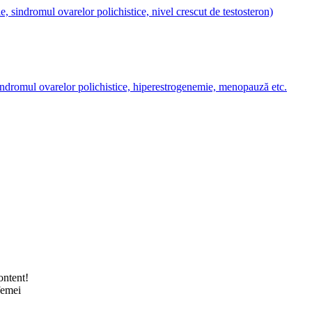
e, sindromul ovarelor polichistice, nivel crescut de testosteron)
 sindromul ovarelor polichistice, hiperestrogenemie, menopauză etc.
ontent!
femei