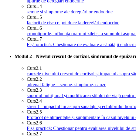
tipurile de dereglări endocrine
Curs
1.4
semne și simptome ale dereglărilor endocrine
Curs
1.5
factorii de risc ce pot duce la dereglări endocrine
Curs
1.6
cronotipurile, influența orarului zilei și a somnului asupra
Curs
1.7
Fișă practică: Chestionare de evaluare a sănătății endocri
Modul 2 - Nivelul crescut de cortizol, sindromul de epuizare
Curs
2.1
cauzele nivelului crescut de cortisol și impactul asupra săn
Curs
2.2
adrenal fatigue – semne, simptome, cauze
Curs
2.3
suportul nutrițional și modificarea stilului de viață pentru
Curs
2.4
stresul – impactul lui asupra sănătății și echilibrului horm
Curs
2.5
Protocol de alimentație și suplimentare în cazul nivelului c
Curs
2.6
Fișă practică: Chestionar pentru evaluarea nivelului de st
Curs
2.7