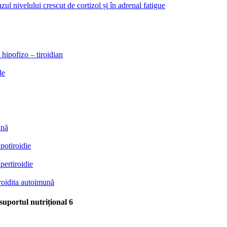
zul nivelului crescut de cortizol și în adrenal fatigue
 hipofizo – tiroidian
de
ună
ipotiroidie
pertiroidie
iroidita autoimună
suportul nutrițional
6