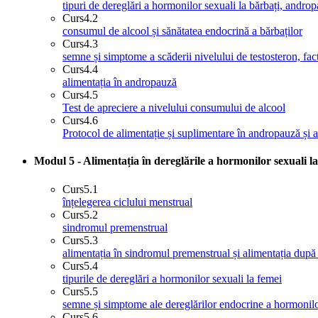
tipuri de dereglări a hormonilor sexuali la bărbați, andro
Curs
4.2
consumul de alcool și sănătatea endocrină a bărbaților
Curs
4.3
semne și simptome a scăderii nivelului de testosteron, fact
Curs
4.4
alimentația în andropauză
Curs
4.5
Test de apreciere a nivelului consumului de alcool
Curs
4.6
Protocol de alimentație și suplimentare în andropauză și
Modul 5 - Alimentația în dereglările a hormonilor sexuali l
Curs
5.1
înțelegerea ciclului menstrual
Curs
5.2
sindromul premenstrual
Curs
5.3
alimentația în sindromul premenstrual și alimentația după 
Curs
5.4
tipurile de dereglări a hormonilor sexuali la femei
Curs
5.5
semne și simptome ale dereglărilor endocrine a hormonilo
Curs
5.6