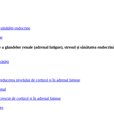
 sănătății endocrine
ne
 a glandelor renale (adrenal fatigue), stresul și sănătatea endocri
ătății
 reducerea nivelului de cortizol și în adrenal fatigue
onal
rescut de cortizol și în adrenal fatigue
res