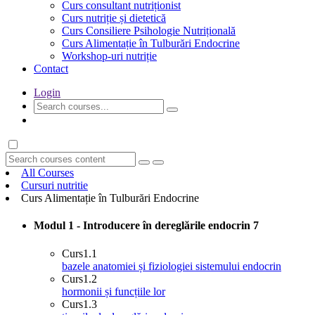
Curs consultant nutriționist
Curs nutriție și dietetică
Curs Consiliere Psihologie Nutrițională
Curs Alimentație în Tulburări Endocrine
Workshop-uri nutriție
Contact
Login
GET STARTED
All Courses
Cursuri nutritie
Curs Alimentație în Tulburări Endocrine
Modul 1 - Introducere în dereglările endocrin
7
Curs
1.1
bazele anatomiei și fiziologiei sistemului endocrin
Curs
1.2
hormonii și funcțiile lor
Curs
1.3