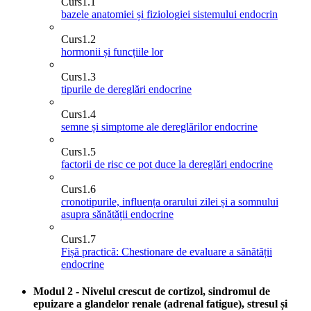
Curs
1.1
bazele anatomiei și fiziologiei sistemului endocrin
Curs
1.2
hormonii și funcțiile lor
Curs
1.3
tipurile de dereglări endocrine
Curs
1.4
semne și simptome ale dereglărilor endocrine
Curs
1.5
factorii de risc ce pot duce la dereglări endocrine
Curs
1.6
cronotipurile, influența orarului zilei și a somnului
asupra sănătății endocrine
Curs
1.7
Fișă practică: Chestionare de evaluare a sănătății
endocrine
Modul 2 - Nivelul crescut de cortizol, sindromul de
epuizare a glandelor renale (adrenal fatigue), stresul și