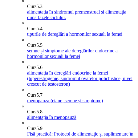
Curs
5.3
alimentația în sindromul premenstrual și alimentația
după fazele ciclului.
Curs
5.4
tipurile de dereglări a hormonilor sexuali la femei
Curs
5.5
semne și simptome ale dereglărilor endocrine a
hormonilor sexuali la femei
Curs
5.6
alimentația în dereglări endocrine la femei
(hiperestrogenie, sindromul ovarelor polichistice, nivel
crescut de testosteron)
Curs
5.7
menopauza (etape, semne și simptome)
Curs
5.8
alimentația în menopauză
Curs
5.9
Fișă practică: Protocol de alimentație și suplimentare în