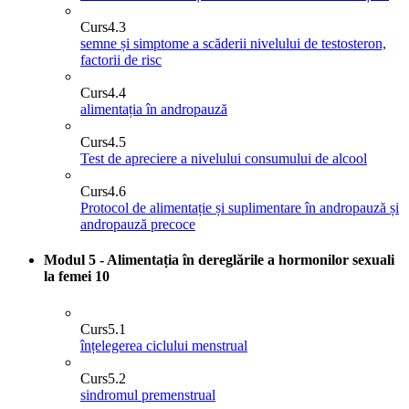
Curs
4.3
semne și simptome a scăderii nivelului de testosteron,
factorii de risc
Curs
4.4
alimentația în andropauză
Curs
4.5
Test de apreciere a nivelului consumului de alcool
Curs
4.6
Protocol de alimentație și suplimentare în andropauză și
andropauză precoce
Modul 5 - Alimentația în dereglările a hormonilor sexuali
la femei
10
Curs
5.1
înțelegerea ciclului menstrual
Curs
5.2
sindromul premenstrual