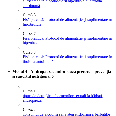
alimentația în hipotirodie și hipertiroidie, tiroidită
autoimună
Curs
3.6
Fișă practică: Protocol de alimentație și suplimentare în
hipotiroidie
Curs
3.7
Fișă practică: Protocol de alimentație și suplimentare în
hipertiroidie
Curs
3.8
Fișă practică: Protocol de alimentație și suplimentare în
tiroidita autoimună
Modul 4 - Andropauza, andropauza precoce – prevenția
și suportul nutrițional
6
Curs
4.1
tipuri de dereglări a hormonilor sexuali la bărbați,
andropauza
Curs
4.2
consumul de alcool și sănătatea endocrină a bărbaților