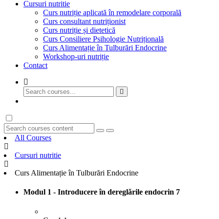
Cursuri nutritie
Curs nutriție aplicată în remodelare corporală
Curs consultant nutriționist
Curs nutriție și dietetică
Curs Consiliere Psihologie Nutrițională
Curs Alimentație în Tulburări Endocrine
Workshop-uri nutriție
Contact
GET STARTED
All Courses
Cursuri nutritie
Curs Alimentație în Tulburări Endocrine
Modul 1 - Introducere în dereglările endocrin
7