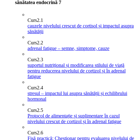
sănătatea endocrină
7
Curs
2.1
cauzele nivelului crescut de cortisol și impactul asupra
sănătății
Curs
2.2
adrenal fatigue – semne, simptome, cauze
Curs
2.3
suportul nutrițional și modificarea stilului de viață
pentru reducerea nivelului de cortizol și în adrenal
fatigue
Curs
2.4
stresul – impactul lui asupra sănătății și echilibrului
hormonal
Curs
2.5
Protocol de alimentație și suplimentare în cazul
nivelului crescut de cortizol și în adrenal fatigue
Curs
2.6
Fișă practică: Chestionar pentru evaluarea nivelului de