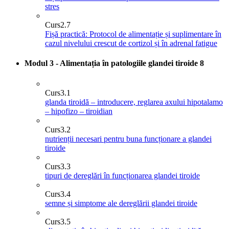
stres
Curs
2.7
Fișă practică: Protocol de alimentație și suplimentare în
cazul nivelului crescut de cortizol și în adrenal fatigue
Modul 3 - Alimentația în patologiile glandei tiroide
8
Curs
3.1
glanda tiroidă – introducere, reglarea axului hipotalamo
– hipofizo – tiroidian
Curs
3.2
nutrienții necesari pentru buna funcționare a glandei
tiroide
Curs
3.3
tipuri de dereglări în funcționarea glandei tiroide
Curs
3.4
semne și simptome ale dereglării glandei tiroide
Curs
3.5