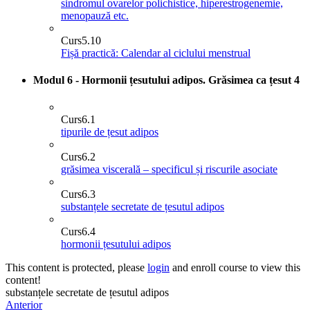
sindromul ovarelor polichistice, hiperestrogenemie,
menopauză etc.
Curs
5.10
Fișă practică: Calendar al ciclului menstrual
Modul 6 - Hormonii țesutului adipos. Grăsimea ca țesut
4
Curs
6.1
tipurile de țesut adipos
Curs
6.2
grăsimea viscerală – specificul și riscurile asociate
Curs
6.3
substanțele secretate de țesutul adipos
Curs
6.4
hormonii țesutului adipos
This content is protected, please
login
and enroll course to view this
content!
substanțele secretate de țesutul adipos
Anterior