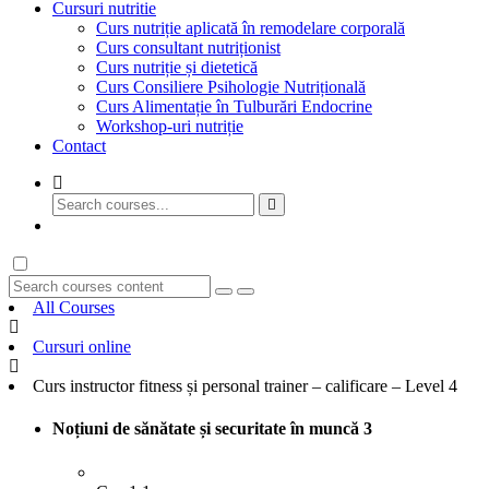
Cursuri nutritie
Curs nutriție aplicată în remodelare corporală
Curs consultant nutriționist
Curs nutriție și dietetică
Curs Consiliere Psihologie Nutrițională
Curs Alimentație în Tulburări Endocrine
Workshop-uri nutriție
Contact
GET STARTED
All Courses
Cursuri online
Curs instructor fitness și personal trainer – calificare – Level 4
Noțiuni de sănătate și securitate în muncă
3