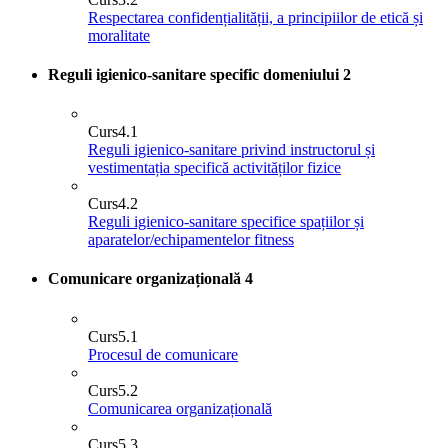
Respectarea confidențialității, a principiilor de etică și
moralitate
Reguli igienico-sanitare specific domeniului
2
Curs
4.1
Reguli igienico-sanitare privind instructorul și
vestimentația specifică activităților fizice
Curs
4.2
Reguli igienico-sanitare specifice spațiilor și
aparatelor/echipamentelor fitness
Comunicare organizațională
4
Curs
5.1
Procesul de comunicare
Curs
5.2
Comunicarea organizațională
Curs
5.3