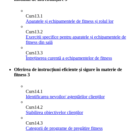
Curs
13.1
Aparatele și echipamentele de fitness și rolul lor
Curs
13.2
Exerciții specifice pentru aparatele și echipamentele de
fitness din sală
Curs
13.3
Întreținerea curentă a echipamentelor de fitness
Oferirea de instrucțiuni eficiente și sigure în materie de
fitness
3
Curs
14.1
Identificarea nevoilor/ așteptărilor clienților
Curs
14.2
Stabilirea obiectivelor clienților
Curs
14.3
Categorii de programe de pregătire fitness