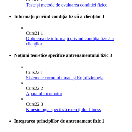
Teste și metode de evaluarea condiției fizice
Informații privind condiția fizică a clienților
1
Curs
21.1
Obținerea de informații privind condiția fizică a
clienților
Noțiuni teoretice specifice antrenamentului fizic
3
Curs
22.1
Sistemele corpului uman și Ergofiziologia
Curs
22.2
Aparatul locomotor
Curs
22.3
Kinesiologia specifică exercițiilor fitness
Integrarea principiilor de antrenament fizic
1