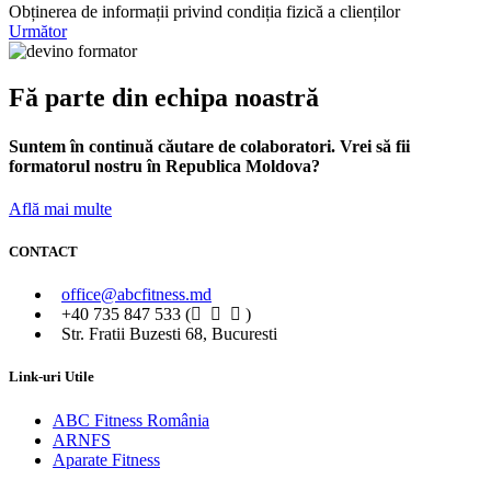
Obținerea de informații privind condiția fizică a clienților
Următor
Fă parte din echipa noastră
Suntem în continuă căutare de colaboratori. Vrei să fii
formatorul nostru în Republica Moldova?
Află mai multe
CONTACT
office@abcfitness.md
+40 735 847 533 (
)
Str. Fratii Buzesti 68, Bucuresti
Link-uri Utile
ABC Fitness România
ARNFS
Aparate Fitness