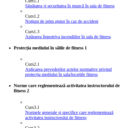
Curs
1.1
Sănătatea și securitatea în muncă în sala de fitness
Curs
1.2
Noţiuni de prim ajutor în caz de accident
Curs
1.3
Apărarea împotriva incendiilor în sala de fitness
Protecția mediului în sălile de fitness
1
Curs
2.1
Aplicarea prevederilor actelor normative privind
protecția mediului în sala/locațiile fitness
Norme care reglementează activitatea instructorului de
fitness
2
Curs
3.1
Normele generale și specifice care reglementează
activitatea instructorului de fitness;
Curs
3.2