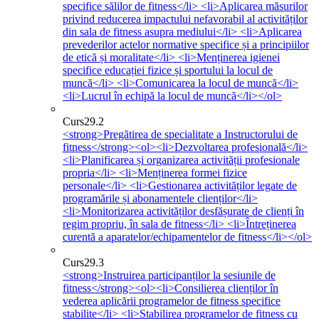
specifice sălilor de fitness</li> <li>Aplicarea măsurilor
privind reducerea impactului nefavorabil al activităților
din sala de fitness asupra mediului</li> <li>Aplicarea
prevederilor actelor normative specifice și a principiilor
de etică și moralitate</li> <li>Menținerea igienei
specifice educației fizice și sportului la locul de
muncă</li> <li>Comunicarea la locul de muncă</li>
<li>Lucrul în echipă la locul de muncă</li></ol>
Curs
29.2
<strong>Pregătirea de specialitate a Instructorului de
fitness</strong><ol><li>Dezvoltarea profesională</li>
<li>Planificarea și organizarea activității profesionale
propria</li> <li>Menținerea formei fizice
personale</li> <li>Gestionarea activităților legate de
programările și abonamentele clienților</li>
<li>Monitorizarea activităților desfășurate de clienți în
regim propriu, în sala de fitness</li> <li>Întreținerea
curentă a aparatelor/echipamentelor de fitness</li></ol>
Curs
29.3
<strong>Instruirea participanților la sesiunile de
fitness</strong><ol><li>Consilierea clienților în
vederea aplicării programelor de fitness specifice
stabilite</li> <li>Stabilirea programelor de fitness cu