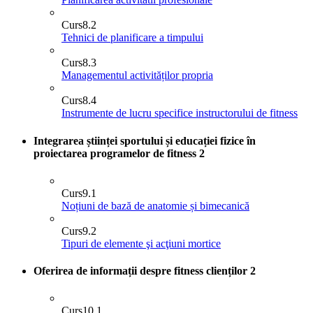
Curs
8.2
Tehnici de planificare a timpului
Curs
8.3
Managementul activităților propria
Curs
8.4
Instrumente de lucru specifice instructorului de fitness
Integrarea științei sportului și educației fizice în
proiectarea programelor de fitness
2
Curs
9.1
Noțiuni de bază de anatomie și bimecanică
Curs
9.2
Tipuri de elemente şi acţiuni mortice
Oferirea de informații despre fitness clienților
2
Curs
10.1