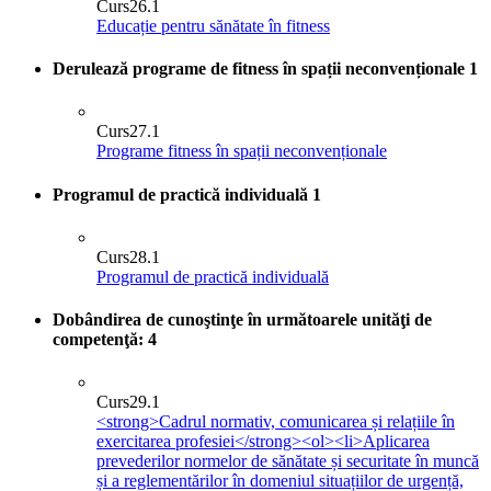
Curs
26.1
Educație pentru sănătate în fitness
Derulează programe de fitness în spații neconvenționale
1
Curs
27.1
Programe fitness în spații neconvenționale
Programul de practică individuală
1
Curs
28.1
Programul de practică individuală
Dobândirea de cunoştinţe în următoarele unităţi de
competenţă:
4
Curs
29.1
<strong>Cadrul normativ, comunicarea și relațiile în
exercitarea profesiei</strong><ol><li>Aplicarea
prevederilor normelor de sănătate și securitate în muncă
și a reglementărilor în domeniul situațiilor de urgență,