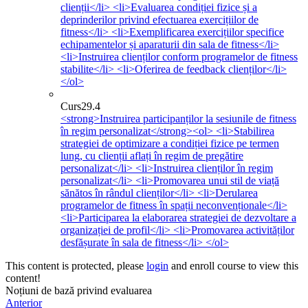
clienții</li> <li>Evaluarea condiției fizice și a
deprinderilor privind efectuarea exercițiilor de
fitness</li> <li>Exemplificarea exercițiilor specifice
echipamentelor și aparaturii din sala de fitness</li>
<li>Instruirea clienților conform programelor de fitness
stabilite</li> <li>Oferirea de feedback clienților</li>
</ol>
Curs
29.4
<strong>Instruirea participanților la sesiunile de fitness
în regim personalizat</strong><ol> <li>Stabilirea
strategiei de optimizare a condiției fizice pe termen
lung, cu clienții aflați în regim de pregătire
personalizat</li> <li>Instruirea clienților în regim
personalizat</li> <li>Promovarea unui stil de viață
sănătos în rândul clienților</li> <li>Derularea
programelor de fitness în spații neconvenționale</li>
<li>Participarea la elaborarea strategiei de dezvoltare a
organizației de profil</li> <li>Promovarea activităților
desfășurate în sala de fitness</li> </ol>
This content is protected, please
login
and enroll course to view this
content!
Noțiuni de bază privind evaluarea
Anterior