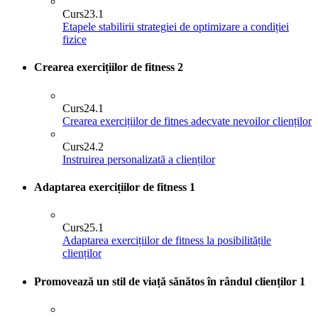
Curs
23.1
Etapele stabilirii strategiei de optimizare a condiției
fizice
Crearea exercițiilor de fitness
2
Curs
24.1
Crearea exercițiilor de fitnes adecvate nevoilor clienților
Curs
24.2
Instruirea personalizată a clienților
Adaptarea exercițiilor de fitness
1
Curs
25.1
Adaptarea exercițiilor de fitness la posibilitățile
clienților
Promovează un stil de viață sănătos în rândul clienților
1