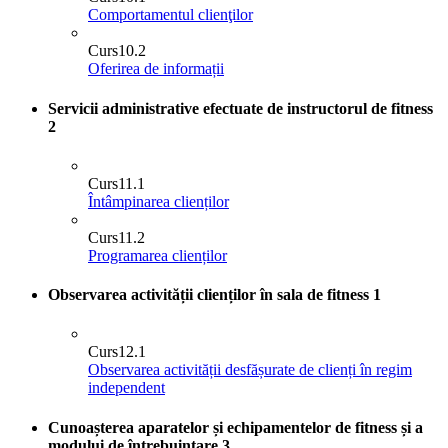
Comportamentul clienţilor
Curs
10.2
Oferirea de informații
Servicii administrative efectuate de instructorul de fitness
2
Curs
11.1
Întâmpinarea clienților
Curs
11.2
Programarea clienților
Observarea activității clienților în sala de fitness
1
Curs
12.1
Observarea activității desfășurate de clienți în regim
independent
Cunoașterea aparatelor și echipamentelor de fitness și a
modului de întrebuințare
3