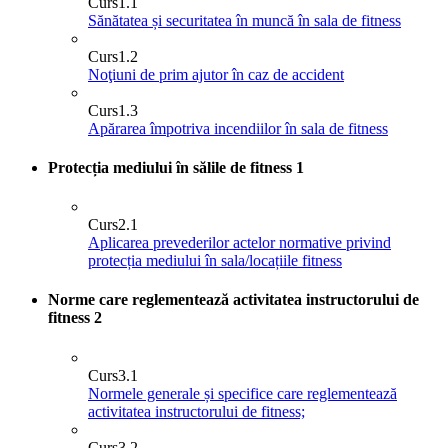
Curs
1.1
Sănătatea și securitatea în muncă în sala de fitness
Curs
1.2
Noţiuni de prim ajutor în caz de accident
Curs
1.3
Apărarea împotriva incendiilor în sala de fitness
Protecția mediului în sălile de fitness
1
Curs
2.1
Aplicarea prevederilor actelor normative privind
protecția mediului în sala/locațiile fitness
Norme care reglementează activitatea instructorului de
fitness
2
Curs
3.1
Normele generale și specifice care reglementează
activitatea instructorului de fitness;
Curs
3.2