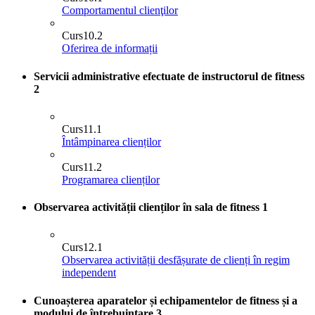
Comportamentul clienţilor
Curs
10.2
Oferirea de informații
Servicii administrative efectuate de instructorul de fitness
2
Curs
11.1
Întâmpinarea clienților
Curs
11.2
Programarea clienților
Observarea activității clienților în sala de fitness
1
Curs
12.1
Observarea activității desfășurate de clienți în regim
independent
Cunoașterea aparatelor și echipamentelor de fitness și a
modului de întrebuințare
3