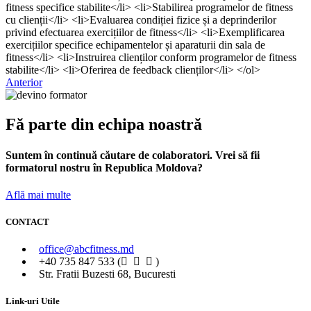
fitness specifice stabilite</li> <li>Stabilirea programelor de fitness
cu clienții</li> <li>Evaluarea condiției fizice și a deprinderilor
privind efectuarea exercițiilor de fitness</li> <li>Exemplificarea
exercițiilor specifice echipamentelor și aparaturii din sala de
fitness</li> <li>Instruirea clienților conform programelor de fitness
stabilite</li> <li>Oferirea de feedback clienților</li> </ol>
Anterior
Fă parte din echipa noastră
Suntem în continuă căutare de colaboratori. Vrei să fii
formatorul nostru în Republica Moldova?
Află mai multe
CONTACT
office@abcfitness.md
+40 735 847 533 (
)
Str. Fratii Buzesti 68, Bucuresti
Link-uri Utile