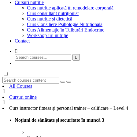
Cursuri nutritie
Curs nutriție aplicată în remodelare corporală
Curs consultant nutriționist
Curs nutriție și dietetică
Curs Consiliere Psihologie Nutrițională
Curs Alimentație în Tulburări Endocrine
Workshop-uri nutriție
Contact
GET STARTED
All Courses
Cursuri online
Curs instructor fitness și personal trainer – calificare – Level 4
Noțiuni de sănătate și securitate în muncă
3