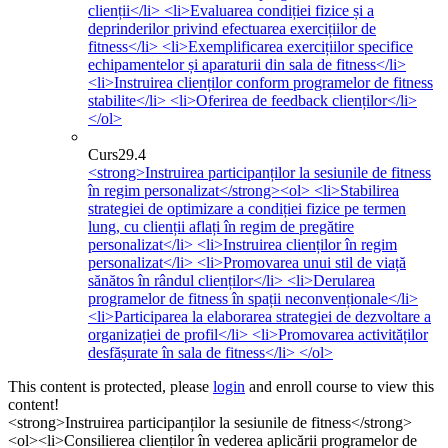
clienții</li> <li>Evaluarea condiției fizice și a
deprinderilor privind efectuarea exercițiilor de
fitness</li> <li>Exemplificarea exercițiilor specifice
echipamentelor și aparaturii din sala de fitness</li>
<li>Instruirea clienților conform programelor de fitness
stabilite</li> <li>Oferirea de feedback clienților</li>
</ol>
Curs
29.4
<strong>Instruirea participanților la sesiunile de fitness
în regim personalizat</strong><ol> <li>Stabilirea
strategiei de optimizare a condiției fizice pe termen
lung, cu clienții aflați în regim de pregătire
personalizat</li> <li>Instruirea clienților în regim
personalizat</li> <li>Promovarea unui stil de viață
sănătos în rândul clienților</li> <li>Derularea
programelor de fitness în spații neconvenționale</li>
<li>Participarea la elaborarea strategiei de dezvoltare a
organizației de profil</li> <li>Promovarea activităților
desfășurate în sala de fitness</li> </ol>
This content is protected, please
login
and enroll course to view this
content!
<strong>Instruirea participanților la sesiunile de fitness</strong>
<ol><li>Consilierea clienților în vederea aplicării programelor de