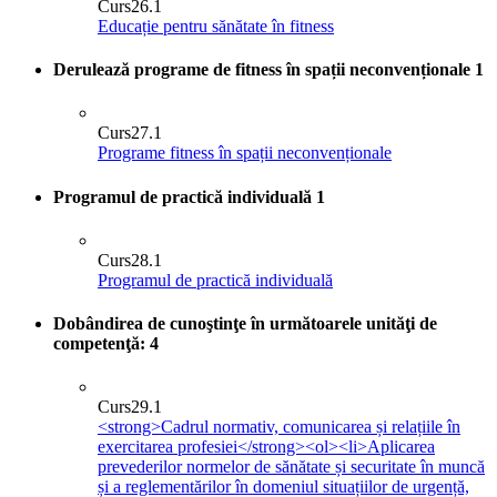
Curs
26.1
Educație pentru sănătate în fitness
Derulează programe de fitness în spații neconvenționale
1
Curs
27.1
Programe fitness în spații neconvenționale
Programul de practică individuală
1
Curs
28.1
Programul de practică individuală
Dobândirea de cunoştinţe în următoarele unităţi de
competenţă:
4
Curs
29.1
<strong>Cadrul normativ, comunicarea și relațiile în
exercitarea profesiei</strong><ol><li>Aplicarea
prevederilor normelor de sănătate și securitate în muncă
și a reglementărilor în domeniul situațiilor de urgență,