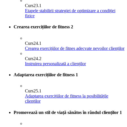
Curs
23.1
Etapele stabilirii strategiei de optimizare a condiției
fizice
Crearea exercițiilor de fitness
2
Curs
24.1
Crearea exercițiilor de fitnes adecvate nevoilor clienților
Curs
24.2
Instruirea personalizată a clienților
Adaptarea exercițiilor de fitness
1
Curs
25.1
Adaptarea exercițiilor de fitness la posibilitățile
clienților
Promovează un stil de viață sănătos în rândul clienților
1