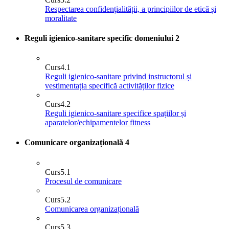
Respectarea confidențialității, a principiilor de etică și
moralitate
Reguli igienico-sanitare specific domeniului
2
Curs
4.1
Reguli igienico-sanitare privind instructorul și
vestimentația specifică activităților fizice
Curs
4.2
Reguli igienico-sanitare specifice spațiilor și
aparatelor/echipamentelor fitness
Comunicare organizațională
4
Curs
5.1
Procesul de comunicare
Curs
5.2
Comunicarea organizațională
Curs
5.3