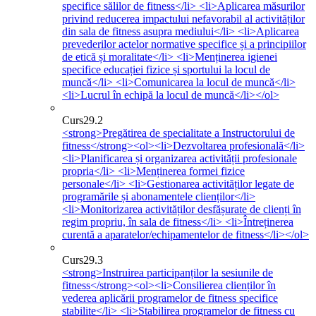
specifice sălilor de fitness</li> <li>Aplicarea măsurilor
privind reducerea impactului nefavorabil al activităților
din sala de fitness asupra mediului</li> <li>Aplicarea
prevederilor actelor normative specifice și a principiilor
de etică și moralitate</li> <li>Menținerea igienei
specifice educației fizice și sportului la locul de
muncă</li> <li>Comunicarea la locul de muncă</li>
<li>Lucrul în echipă la locul de muncă</li></ol>
Curs
29.2
<strong>Pregătirea de specialitate a Instructorului de
fitness</strong><ol><li>Dezvoltarea profesională</li>
<li>Planificarea și organizarea activității profesionale
propria</li> <li>Menținerea formei fizice
personale</li> <li>Gestionarea activităților legate de
programările și abonamentele clienților</li>
<li>Monitorizarea activităților desfășurate de clienți în
regim propriu, în sala de fitness</li> <li>Întreținerea
curentă a aparatelor/echipamentelor de fitness</li></ol>
Curs
29.3
<strong>Instruirea participanților la sesiunile de
fitness</strong><ol><li>Consilierea clienților în
vederea aplicării programelor de fitness specifice
stabilite</li> <li>Stabilirea programelor de fitness cu