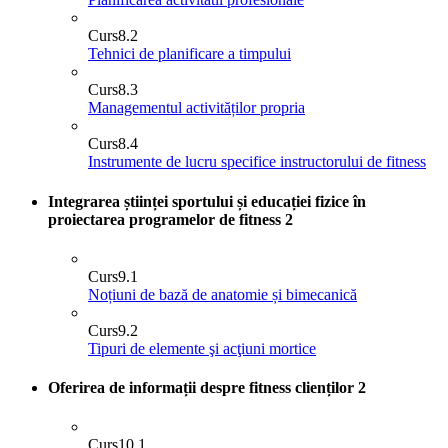
Curs
8.2
Tehnici de planificare a timpului
Curs
8.3
Managementul activităților propria
Curs
8.4
Instrumente de lucru specifice instructorului de fitness
Integrarea științei sportului și educației fizice în
proiectarea programelor de fitness
2
Curs
9.1
Noțiuni de bază de anatomie și bimecanică
Curs
9.2
Tipuri de elemente şi acţiuni mortice
Oferirea de informații despre fitness clienților
2
Curs
10.1