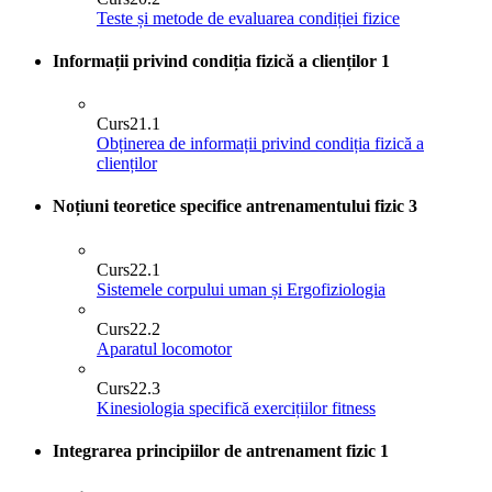
Teste și metode de evaluarea condiției fizice
Informații privind condiția fizică a clienților
1
Curs
21.1
Obținerea de informații privind condiția fizică a
clienților
Noțiuni teoretice specifice antrenamentului fizic
3
Curs
22.1
Sistemele corpului uman și Ergofiziologia
Curs
22.2
Aparatul locomotor
Curs
22.3
Kinesiologia specifică exercițiilor fitness
Integrarea principiilor de antrenament fizic
1