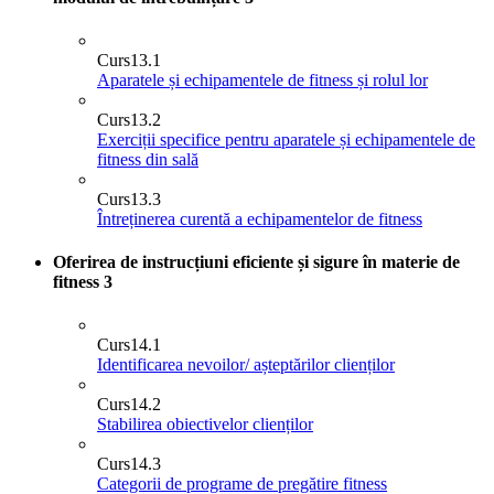
Curs
13.1
Aparatele și echipamentele de fitness și rolul lor
Curs
13.2
Exerciții specifice pentru aparatele și echipamentele de
fitness din sală
Curs
13.3
Întreținerea curentă a echipamentelor de fitness
Oferirea de instrucțiuni eficiente și sigure în materie de
fitness
3
Curs
14.1
Identificarea nevoilor/ așteptărilor clienților
Curs
14.2
Stabilirea obiectivelor clienților
Curs
14.3
Categorii de programe de pregătire fitness