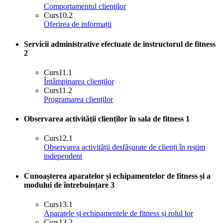
Comportamentul clienţilor
Curs
10.2
Oferirea de informații
Servicii administrative efectuate de instructorul de fitness
2
Curs
11.1
Întâmpinarea clienților
Curs
11.2
Programarea clienților
Observarea activității clienților în sala de fitness
1
Curs
12.1
Observarea activității desfășurate de clienți în regim
independent
Cunoașterea aparatelor și echipamentelor de fitness și a
modului de întrebuințare
3
Curs
13.1
Aparatele și echipamentele de fitness și rolul lor
Curs
13.2