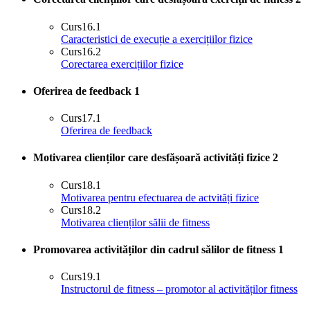
Curs
16.1
Caracteristici de execuție a exercițiilor fizice
Curs
16.2
Corectarea exercițiilor fizice
Oferirea de feedback
1
Curs
17.1
Oferirea de feedback
Motivarea clienților care desfășoară activități fizice
2
Curs
18.1
Motivarea pentru efectuarea de actvități fizice
Curs
18.2
Motivarea clienților sălii de fitness
Promovarea activităților din cadrul sălilor de fitness
1
Curs
19.1
Instructorul de fitness – promotor al activităților fitness