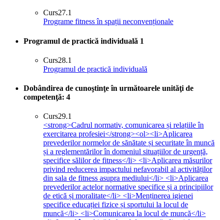
Curs
27.1
Programe fitness în spații neconvenționale
Programul de practică individuală
1
Curs
28.1
Programul de practică individuală
Dobândirea de cunoştinţe în următoarele unităţi de
competenţă:
4
Curs
29.1
<strong>Cadrul normativ, comunicarea și relațiile în
exercitarea profesiei</strong><ol><li>Aplicarea
prevederilor normelor de sănătate și securitate în muncă
și a reglementărilor în domeniul situațiilor de urgență,
specifice sălilor de fitness</li> <li>Aplicarea măsurilor
privind reducerea impactului nefavorabil al activităților
din sala de fitness asupra mediului</li> <li>Aplicarea
prevederilor actelor normative specifice și a principiilor
de etică și moralitate</li> <li>Menținerea igienei
specifice educației fizice și sportului la locul de
muncă</li> <li>Comunicarea la locul de muncă</li>