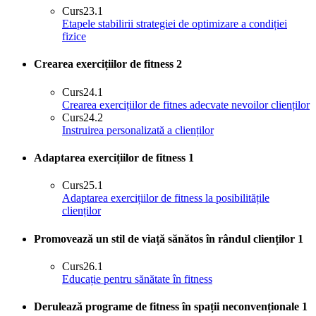
Curs
23.1
Etapele stabilirii strategiei de optimizare a condiției
fizice
Crearea exercițiilor de fitness
2
Curs
24.1
Crearea exercițiilor de fitnes adecvate nevoilor clienților
Curs
24.2
Instruirea personalizată a clienților
Adaptarea exercițiilor de fitness
1
Curs
25.1
Adaptarea exercițiilor de fitness la posibilitățile
clienților
Promovează un stil de viață sănătos în rândul clienților
1
Curs
26.1
Educație pentru sănătate în fitness
Derulează programe de fitness în spații neconvenționale
1