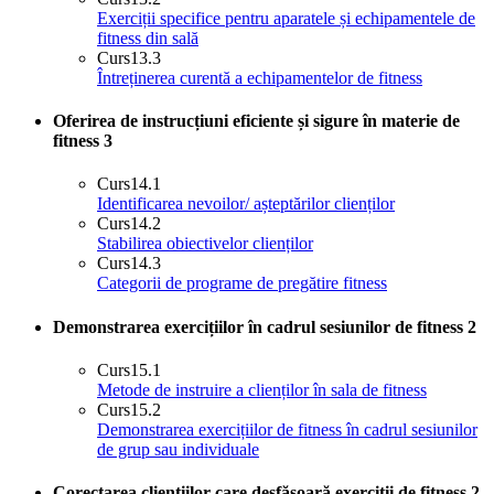
Exerciții specifice pentru aparatele și echipamentele de
fitness din sală
Curs
13.3
Întreținerea curentă a echipamentelor de fitness
Oferirea de instrucțiuni eficiente și sigure în materie de
fitness
3
Curs
14.1
Identificarea nevoilor/ așteptărilor clienților
Curs
14.2
Stabilirea obiectivelor clienților
Curs
14.3
Categorii de programe de pregătire fitness
Demonstrarea exercițiilor în cadrul sesiunilor de fitness
2
Curs
15.1
Metode de instruire a clienților în sala de fitness
Curs
15.2
Demonstrarea exercițiilor de fitness în cadrul sesiunilor
de grup sau individuale
Corectarea cliențiilor care desfășoară exerciții de fitness
2