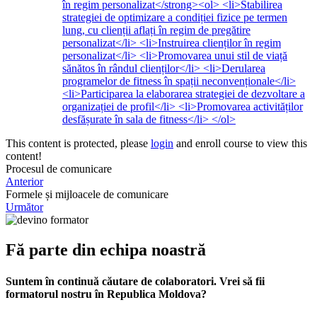
în regim personalizat</strong><ol> <li>Stabilirea
strategiei de optimizare a condiției fizice pe termen
lung, cu clienții aflați în regim de pregătire
personalizat</li> <li>Instruirea clienților în regim
personalizat</li> <li>Promovarea unui stil de viață
sănătos în rândul clienților</li> <li>Derularea
programelor de fitness în spații neconvenționale</li>
<li>Participarea la elaborarea strategiei de dezvoltare a
organizației de profil</li> <li>Promovarea activităților
desfășurate în sala de fitness</li> </ol>
This content is protected, please
login
and enroll course to view this
content!
Procesul de comunicare
Anterior
Formele și mijloacele de comunicare
Următor
Fă parte din echipa noastră
Suntem în continuă căutare de colaboratori. Vrei să fii
formatorul nostru în Republica Moldova?