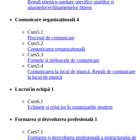
Reguli igienico-sanitare specifice spațiilor și
aparatelor/echipamentelor fitness
Comunicare organizațională
4
Curs
5.1
Procesul de comunicare
Curs
5.2
Comunicarea organizațională
Curs
5.3
Formele și mijloacele de comunicare
Curs
5.4
Comunicarea la locul de muncă. Reguli de comunicare
la locul de muncă
Lucrul în echipă
1
Curs
6.1
Echipele şi rolul lor în organizaţiile modern
Formarea și dezvoltarea profesională
1
Curs
7.1
Formarea și dezvoltarea profesională a instructorului de