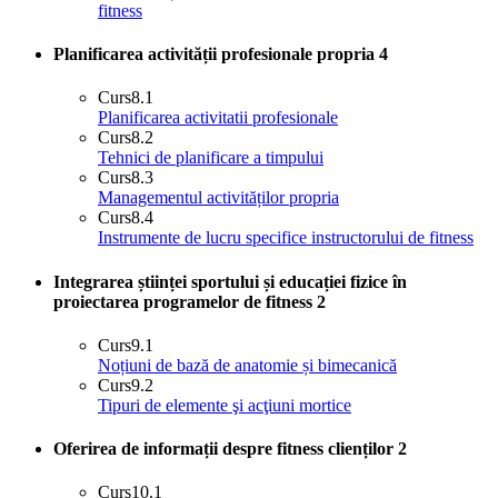
fitness
Planificarea activității profesionale propria
4
Curs
8.1
Planificarea activitatii profesionale
Curs
8.2
Tehnici de planificare a timpului
Curs
8.3
Managementul activităților propria
Curs
8.4
Instrumente de lucru specifice instructorului de fitness
Integrarea științei sportului și educației fizice în
proiectarea programelor de fitness
2
Curs
9.1
Noțiuni de bază de anatomie și bimecanică
Curs
9.2
Tipuri de elemente şi acţiuni mortice
Oferirea de informații despre fitness clienților
2
Curs
10.1