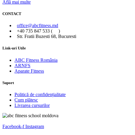
Află mai multe
CONTACT
office@abcfitness.md
+40 735 847 533 (
)
Str. Fratii Buzesti 68, Bucuresti
Link-uri Utile
ABC Fitness România
ARNFS
Aparate Fitness
Suport
Politică de confidențialitate
Cum plătesc
Livrarea cursurilor
Facebook-f
Instagram