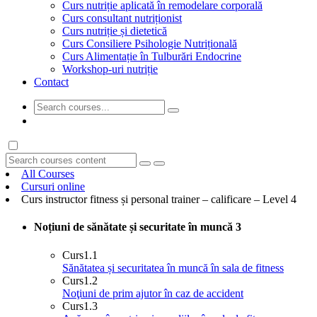
Curs nutriție aplicată în remodelare corporală
Curs consultant nutriționist
Curs nutriție și dietetică
Curs Consiliere Psihologie Nutrițională
Curs Alimentație în Tulburări Endocrine
Workshop-uri nutriție
Contact
GET STARTED
All Courses
Cursuri online
Curs instructor fitness și personal trainer – calificare – Level 4
Noțiuni de sănătate și securitate în muncă
3
Curs
1.1
Sănătatea și securitatea în muncă în sala de fitness
Curs
1.2
Noţiuni de prim ajutor în caz de accident
Curs
1.3