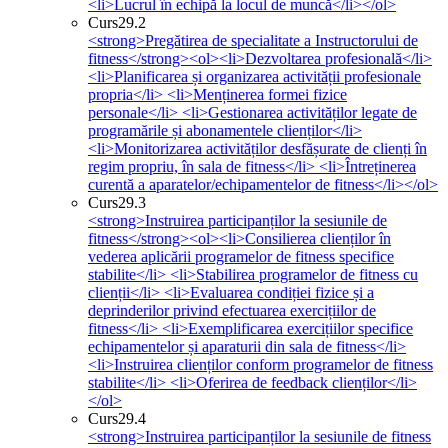
<li>Lucrul în echipă la locul de muncă</li></ol>
Curs
29.2
<strong>Pregătirea de specialitate a Instructorului de
fitness</strong><ol><li>Dezvoltarea profesională</li>
<li>Planificarea și organizarea activității profesionale
propria</li> <li>Menținerea formei fizice
personale</li> <li>Gestionarea activităților legate de
programările și abonamentele clienților</li>
<li>Monitorizarea activităților desfășurate de clienți în
regim propriu, în sala de fitness</li> <li>Întreținerea
curentă a aparatelor/echipamentelor de fitness</li></ol>
Curs
29.3
<strong>Instruirea participanților la sesiunile de
fitness</strong><ol><li>Consilierea clienților în
vederea aplicării programelor de fitness specifice
stabilite</li> <li>Stabilirea programelor de fitness cu
clienții</li> <li>Evaluarea condiției fizice și a
deprinderilor privind efectuarea exercițiilor de
fitness</li> <li>Exemplificarea exercițiilor specifice
echipamentelor și aparaturii din sala de fitness</li>
<li>Instruirea clienților conform programelor de fitness
stabilite</li> <li>Oferirea de feedback clienților</li>
</ol>
Curs
29.4
<strong>Instruirea participanților la sesiunile de fitness