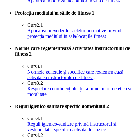
Apărarea împotriva incendiilor în sala de fitness
Protecția mediului în sălile de fitness
1
Curs
2.1
Aplicarea prevederilor actelor normative privind
protecția mediului în sala/locațiile fitness
Norme care reglementează activitatea instructorului de
fitness
2
Curs
3.1
Normele generale și specifice care reglementează
activitatea instructorului de fitness;
Curs
3.2
Respectarea confidențialității, a principiilor de etică și
moralitate
Reguli igienico-sanitare specific domeniului
2
Curs
4.1
Reguli igienico-sanitare privind instructorul și
vestimentația specifică activităților fizice
Curs
4.2