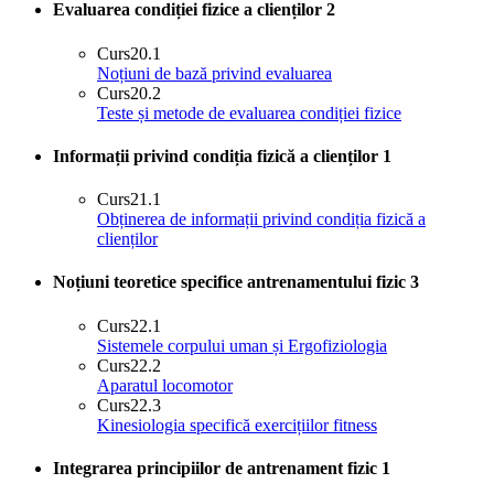
Evaluarea condiției fizice a clienților
2
Curs
20.1
Noțiuni de bază privind evaluarea
Curs
20.2
Teste și metode de evaluarea condiției fizice
Informații privind condiția fizică a clienților
1
Curs
21.1
Obținerea de informații privind condiția fizică a
clienților
Noțiuni teoretice specifice antrenamentului fizic
3
Curs
22.1
Sistemele corpului uman și Ergofiziologia
Curs
22.2
Aparatul locomotor
Curs
22.3
Kinesiologia specifică exercițiilor fitness
Integrarea principiilor de antrenament fizic
1