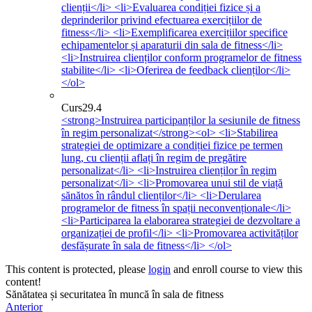
clienții</li> <li>Evaluarea condiției fizice și a
deprinderilor privind efectuarea exercițiilor de
fitness</li> <li>Exemplificarea exercițiilor specifice
echipamentelor și aparaturii din sala de fitness</li>
<li>Instruirea clienților conform programelor de fitness
stabilite</li> <li>Oferirea de feedback clienților</li>
</ol>
Curs
29.4
<strong>Instruirea participanților la sesiunile de fitness
în regim personalizat</strong><ol> <li>Stabilirea
strategiei de optimizare a condiției fizice pe termen
lung, cu clienții aflați în regim de pregătire
personalizat</li> <li>Instruirea clienților în regim
personalizat</li> <li>Promovarea unui stil de viață
sănătos în rândul clienților</li> <li>Derularea
programelor de fitness în spații neconvenționale</li>
<li>Participarea la elaborarea strategiei de dezvoltare a
organizației de profil</li> <li>Promovarea activităților
desfășurate în sala de fitness</li> </ol>
This content is protected, please
login
and enroll course to view this
content!
Sănătatea și securitatea în muncă în sala de fitness
Anterior