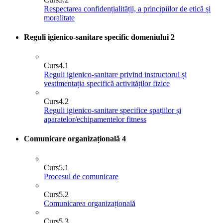
Respectarea confidențialității, a principiilor de etică și
moralitate
Reguli igienico-sanitare specific domeniului
2
Curs
4.1
Reguli igienico-sanitare privind instructorul și
vestimentația specifică activităților fizice
Curs
4.2
Reguli igienico-sanitare specifice spațiilor și
aparatelor/echipamentelor fitness
Comunicare organizațională
4
Curs
5.1
Procesul de comunicare
Curs
5.2
Comunicarea organizațională
Curs
5.3