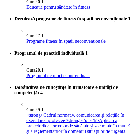
Curs
26.1
Educație pentru sănătate în fitness
Derulează programe de fitness în spații neconvenționale
1
Curs
27.1
Programe fitness în spații neconvenționale
Programul de practică individuală
1
Curs
28.1
Programul de practică individuală
Dobândirea de cunoştinţe în următoarele unităţi de
competenţă:
4
Curs
29.1
<strong>Cadrul normativ, comunicarea și relațiile în
exercitarea profesiei</strong><ol><li>Aplicarea
prevederilor normelor de sănătate și securitate în muncă
și a reglementărilor în domeniul situațiilor de urgență,