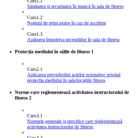
Curs
1.1
Sănătatea și securitatea în muncă în sala de fitness
Curs
1.2
Noţiuni de prim ajutor în caz de accident
Curs
1.3
Apărarea împotriva incendiilor în sala de fitness
Protecția mediului în sălile de fitness
1
Curs
2.1
Aplicarea prevederilor actelor normative privind
protecția mediului în sala/locațiile fitness
Norme care reglementează activitatea instructorului de
fitness
2
Curs
3.1
Normele generale și specifice care reglementează
activitatea instructorului de fitness;
Curs
3.2