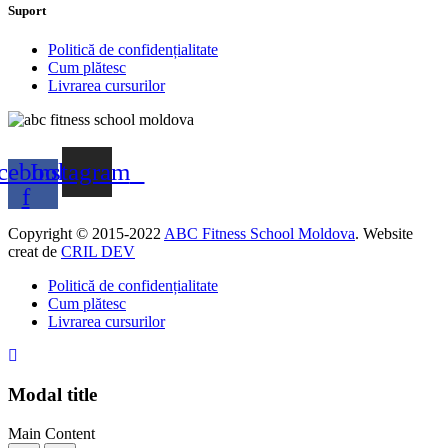
Suport
Politică de confidențialitate
Cum plătesc
Livrarea cursurilor
cebook-
Instagram
f
Copyright © 2015-2022
ABC Fitness School Moldova
. Website
creat de
CRIL DEV
Politică de confidențialitate
Cum plătesc
Livrarea cursurilor
Modal title
Main Content