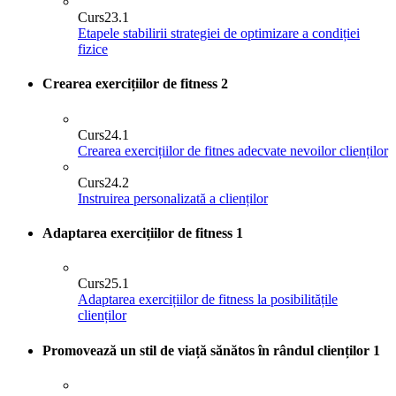
Curs
23.1
Etapele stabilirii strategiei de optimizare a condiției
fizice
Crearea exercițiilor de fitness
2
Curs
24.1
Crearea exercițiilor de fitnes adecvate nevoilor clienților
Curs
24.2
Instruirea personalizată a clienților
Adaptarea exercițiilor de fitness
1
Curs
25.1
Adaptarea exercițiilor de fitness la posibilitățile
clienților
Promovează un stil de viață sănătos în rândul clienților
1