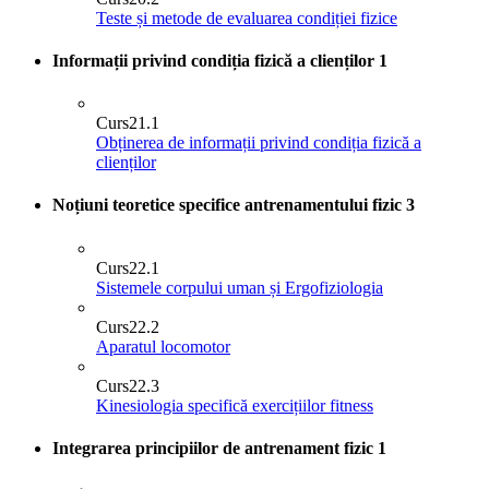
Teste și metode de evaluarea condiției fizice
Informații privind condiția fizică a clienților
1
Curs
21.1
Obținerea de informații privind condiția fizică a
clienților
Noțiuni teoretice specifice antrenamentului fizic
3
Curs
22.1
Sistemele corpului uman și Ergofiziologia
Curs
22.2
Aparatul locomotor
Curs
22.3
Kinesiologia specifică exercițiilor fitness
Integrarea principiilor de antrenament fizic
1