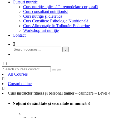
Cursuri nutritie
Curs nutriție aplicată în remodelare corporală
Curs consultant nutriționist
Curs nutriție și dietetică
Curs Consiliere Psihologie Nutrițională
Curs Alimentație în Tulburări Endocrine
Workshop-uri nutriție
Contact
GET STARTED
All Courses
Cursuri online
Curs instructor fitness și personal trainer – calificare – Level 4
Noțiuni de sănătate și securitate în muncă
3