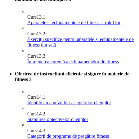
Curs
13.1
Aparatele și echipamentele de fitness și rolul lor
Curs
13.2
Exerciții specifice pentru aparatele și echipamentele de
fitness din sală
Curs
13.3
Întreținerea curentă a echipamentelor de fitness
Oferirea de instrucțiuni eficiente și sigure în materie de
fitness
3
Curs
14.1
Identificarea nevoilor/ așteptărilor clienților
Curs
14.2
Stabilirea obiectivelor clienților
Curs
14.3
Categorii de programe de pregătire fitness