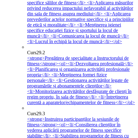
specifice sălilor de fitness</li> <li>Aplicarea măsurilor
privind reducerea impactului nefavorabil al activităților
din sala de fitness asupra mediului</li> <li>Aplicarea
prevederilor actelor normative specifice și a principiilor
de etică și moralitate</li> <li>Menținerea igienei
specifice educației fizice și sportului la locul de
muncă</li> <li>Comunicarea la locul de muncă</li>
<li>Lucrul în echipă la locul de muncă</li></ol>
Curs
29.2
<strong>Pregătirea de specialitate a Instructorului de
fitness</strong><ol><li>Dezvoltarea profesională</li>
<li>Planificarea și organizarea activității profesionale
propria</li> <li>Menținerea formei fizice
personale</li> <li>Gestionarea activităților legate de
programările și abonamentele clienților</li>
<li>Monitorizarea activităților desfășurate de clienți în
regim propriu, în sala de fitness</li> <li>Întreținerea
curentă a aparatelor/echipamentelor de fitness</li></ol>
Curs
29.3
<strong>Instruirea participanților la sesiunile de
fitness</strong><ol><li>Consilierea clienților în
vederea aplicării programelor de fitness specifice
stabilite</li> <li>Stabilirea programelor de fitness cu