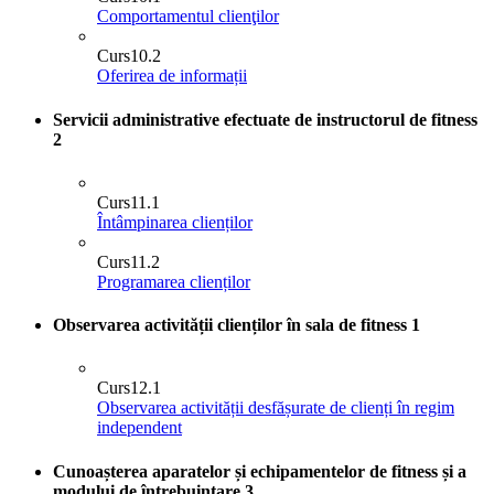
Comportamentul clienţilor
Curs
10.2
Oferirea de informații
Servicii administrative efectuate de instructorul de fitness
2
Curs
11.1
Întâmpinarea clienților
Curs
11.2
Programarea clienților
Observarea activității clienților în sala de fitness
1
Curs
12.1
Observarea activității desfășurate de clienți în regim
independent
Cunoașterea aparatelor și echipamentelor de fitness și a
modului de întrebuințare
3