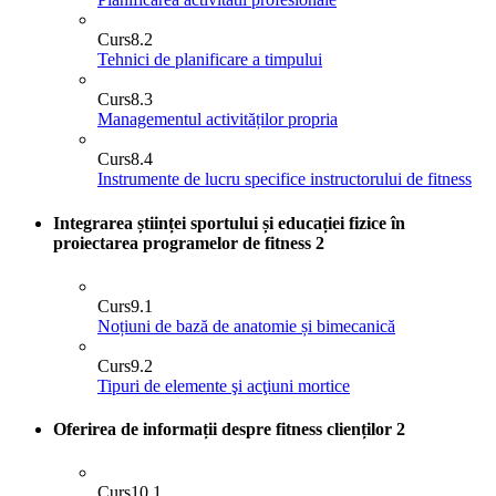
Curs
8.2
Tehnici de planificare a timpului
Curs
8.3
Managementul activităților propria
Curs
8.4
Instrumente de lucru specifice instructorului de fitness
Integrarea științei sportului și educației fizice în
proiectarea programelor de fitness
2
Curs
9.1
Noțiuni de bază de anatomie și bimecanică
Curs
9.2
Tipuri de elemente şi acţiuni mortice
Oferirea de informații despre fitness clienților
2
Curs
10.1