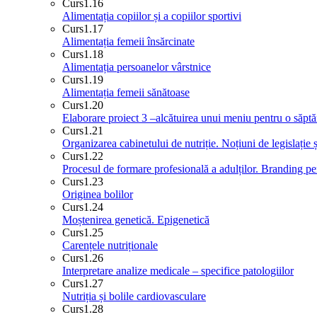
Curs
1.16
Alimentația copiilor și a copiilor sportivi
Curs
1.17
Alimentația femeii însărcinate
Curs
1.18
Alimentația persoanelor vârstnice
Curs
1.19
Alimentația femeii sănătoase
Curs
1.20
Elaborare proiect 3 –alcătuirea unui meniu pentru o săpt
Curs
1.21
Organizarea cabinetului de nutriție. Noțiuni de legislație ș
Curs
1.22
Procesul de formare profesională a adulților. Branding pe
Curs
1.23
Originea bolilor
Curs
1.24
Moștenirea genetică. Epigenetică
Curs
1.25
Carențele nutriționale
Curs
1.26
Interpretare analize medicale – specifice patologiilor
Curs
1.27
Nutriția și bolile cardiovasculare
Curs
1.28