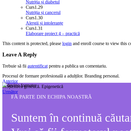
Nutriția și diabetul
Curs
1.29
Nutriția și cancerul
Curs
1.30
Alergii și intoleranțe
Curs
1.31
Elaborare proiect 4 – practică
This content is protected, please
login
and enroll course to view this c
Leave A Reply
Trebuie să fii
autentificat
pentru a publica un comentariu.
Procesul de formare profesională a adulților. Branding personal.
Anterior
Moștenirea genetică. Epigenetică
Următor
FĂ PARTE DIN ECHIPA NOASTRĂ
Suntem în continuă căutar