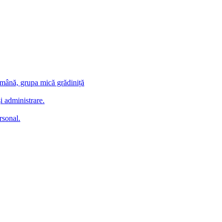
ămână, grupa mică grădiniță
i administrare.
rsonal.