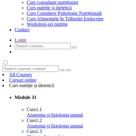
Curs consultant nutriționist
Curs nutriție și dietetică
Curs Consiliere Psihologie Nutrițională
Curs Alimentație în Tulburări Endocrine
Workshop-uri nutriție
Contact
Login
GET STARTED
All Courses
Cursuri online
Curs nutriție și dietetică
Module
31
Curs
1.1
Anatomia și fiziologia umană
Curs
1.2
Anatomia și fiziologia umană
Curs
1.3