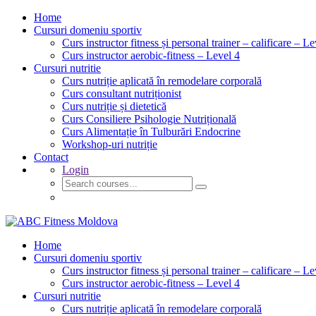
Home
Cursuri domeniu sportiv
Curs instructor fitness și personal trainer – calificare – Le
Curs instructor aerobic-fitness – Level 4
Cursuri nutritie
Curs nutriție aplicată în remodelare corporală
Curs consultant nutriționist
Curs nutriție și dietetică
Curs Consiliere Psihologie Nutrițională
Curs Alimentație în Tulburări Endocrine
Workshop-uri nutriție
Contact
Login
GET STARTED
Home
Cursuri domeniu sportiv
Curs instructor fitness și personal trainer – calificare – Le
Curs instructor aerobic-fitness – Level 4
Cursuri nutritie
Curs nutriție aplicată în remodelare corporală