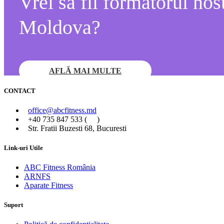
Vrei să fii formatorul nos
Moldova?
AFLĂ MAI MULTE
CONTACT
office@abcfitness.md
+40 735 847 533 (
)
Str. Fratii Buzesti 68, Bucuresti
Link-uri Utile
ABC Fitness România
ARNFS
Aparate Fitness
Suport