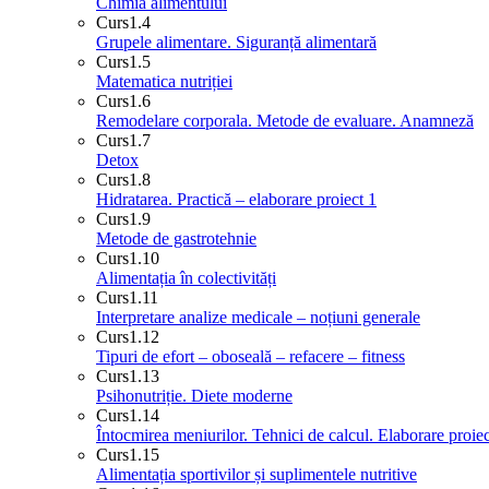
Chimia alimentului
Curs
1.4
Grupele alimentare. Siguranță alimentară
Curs
1.5
Matematica nutriției
Curs
1.6
Remodelare corporala. Metode de evaluare. Anamneză
Curs
1.7
Detox
Curs
1.8
Hidratarea. Practică – elaborare proiect 1
Curs
1.9
Metode de gastrotehnie
Curs
1.10
Alimentația în colectivități
Curs
1.11
Interpretare analize medicale – noțiuni generale
Curs
1.12
Tipuri de efort – oboseală – refacere – fitness
Curs
1.13
Psihonutriție. Diete moderne
Curs
1.14
Întocmirea meniurilor. Tehnici de calcul. Elaborare proiec
Curs
1.15
Alimentația sportivilor și suplimentele nutritive